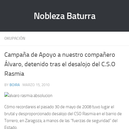
Nobleza Baturra
OKUPACIÓN
Campaña de Apoyo a nuestro compañero
Álvaro, detenido tras el desalojo del C.S.O
Rasmia
BY
BOIRA
· MARZO 15, 2010
Cómo recordareis el pasado 30 de mayo de 2008 tuvo lugar el
brutal y desproporcionado desalojo del CSO Rasmia en el barrio de
Torrero, en Zaragoza, a manos de las “fuerzas de seguridad” del
Estado.