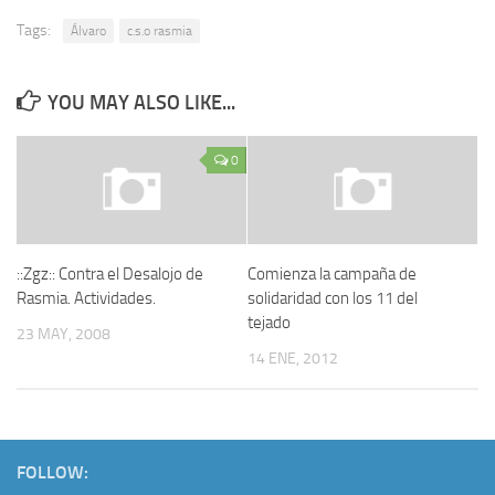
Tags:
Álvaro
c.s.o rasmia
YOU MAY ALSO LIKE...
0
::Zgz:: Contra el Desalojo de
Comienza la campaña de
Rasmia. Actividades.
solidaridad con los 11 del
tejado
23 MAY, 2008
14 ENE, 2012
FOLLOW: