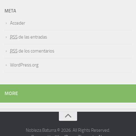
META
Acceder
RSS
de las entradas
RSS
de los comentarios
WordPress.org
MORE
Nobleza Baturra © 2026. All Rights Reserved.