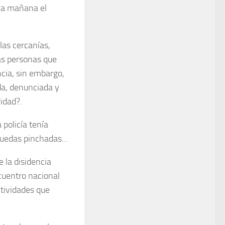
 la mañana el
las cercanías,
as personas que
ncia, sin embargo,
da, denunciada y
idad?.
 policía tenía
 ruedas pinchadas…
e la disidencia
cuentro nacional
ctividades que