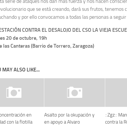
ta serie de ataques nos dan más fuerza y nos hacen conscien
revolucionario que se está creando, dará sus frutos, tenemos 
luchando y por ello convocamos a todas las personas a segui
STACIÓN CONTRA EL DESALOJO DEL CSO LA VIEJA ESCU
es 20 de octubre, 19h
e las Canteras (Barrio de Torrero, Zaragoza)
 MAY ALSO LIKE...
Concentración en
Asalto por la okupación y
::Zgz:: Man
ad con la flotilla
en apoyo a Alvaro
contra la 