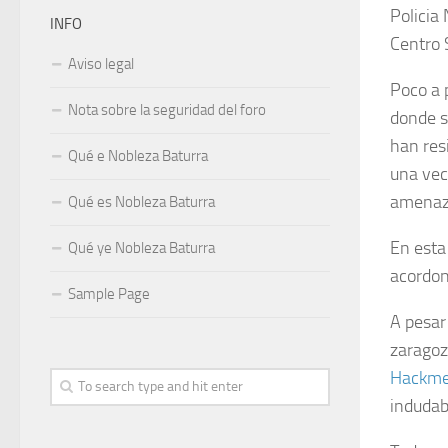
Policia
INFO
Centro 
Aviso legal
Poco a 
Nota sobre la seguridad del foro
donde s
han res
Qué e Nobleza Baturra
una vec
amenaza
Qué es Nobleza Baturra
En esta
Qué ye Nobleza Baturra
acordon
Sample Page
A pesar 
zaragoz
Hackme
indudab