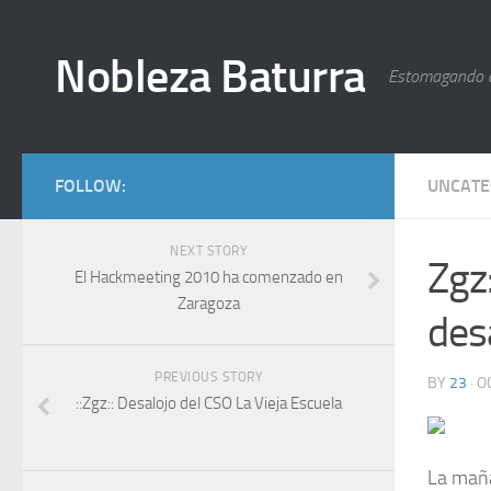
Nobleza Baturra
Estomagando 
FOLLOW:
UNCATE
NEXT STORY
Zgz
El Hackmeeting 2010 ha comenzado en
Zaragoza
des
PREVIOUS STORY
BY
23
· O
::Zgz:: Desalojo del CSO La Vieja Escuela
La maña