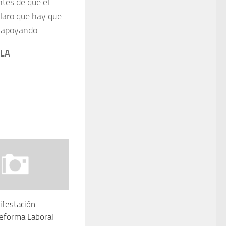
tes de que el
claro que hay que
r apoyando.
ELA
ifestación
Reforma Laboral