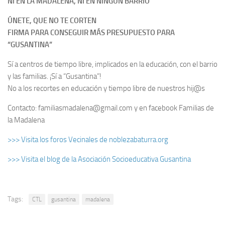
NI EN LA MADALENA, NI EN NINGÚN BARRIO
ÚNETE, QUE NO TE CORTEN
FIRMA PARA CONSEGUIR MÁS PRESUPUESTO PARA
“GUSANTINA”
Sí a centros de tiempo libre, implicados en la educación, con el barrio
y las familias. ¡Sí a “Gusantina”!
No a los recortes en educación y tiempo libre de nuestros hij@s
Contacto: familiasmadalena@gmail.com y en facebook Familias de
la Madalena
>>> Visita los foros Vecinales de noblezabaturra.org
>>> Visita el blog de la Asociación Socioeducativa Gusantina
Tags:
CTL
gusantina
madalena