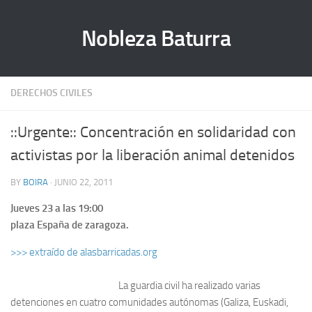
Nobleza Baturra
DERECHOS CIVILES
::Urgente:: Concentración en solidaridad con
activistas por la liberación animal detenidos
BY
BOIRA
· JUNIO 22, 2011
Jueves 23 a las 19:00
plaza España de zaragoza.
>>> extraído de alasbarricadas.org
La guardia civil ha realizado varias
detenciones en cuatro comunidades autónomas (Galiza, Euskadi,