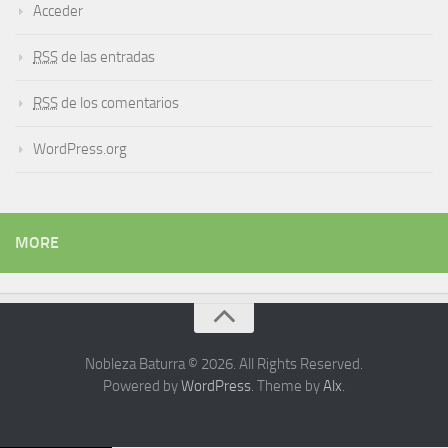
Acceder
RSS
de las entradas
RSS
de los comentarios
WordPress.org
MORE
Nobleza Baturra © 2026. All Rights Reserved.
Powered by
WordPress
. Theme by
Alx
.