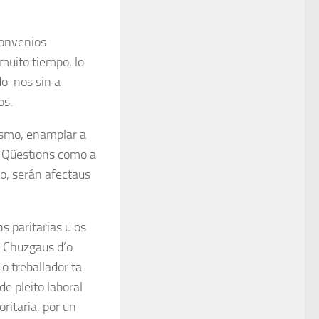
convenios
 muito tiempo, lo
do-nos sin a
os.
mesmo, enamplar a
s. Qüestions como a
lo, serán afectaus
s paritarias u os
s Chuzgaus d’o
o treballador ta
e pleito laboral
ritaria, por un