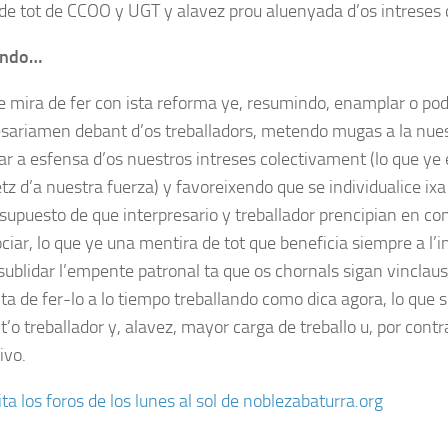
 de tot de CCOO y UGT y alavez prou aluenyada d’os intreses d
indo…
e mira de fer con ista reforma ye, resumindo, enamplar o pod
esariamen debant d’os treballadors, metendo mugas a la nues
ar a esfensa d’os nuestros intreses colectivament (lo que ye
tz d’a nuestra fuerza) y favoreixendo que se individualice ix
o supuesto de que interpresario y treballador prencipian en co
iar, lo que ye una mentira de tot que beneficia siempre a l’i
isublidar l’empente patronal ta que os chornals sigan vinclaus 
ta de fer-lo a lo tiempo treballando como dica agora, lo que
t’o treballador y, alavez, mayor carga de treballo u, por cont
ivo.
ta los foros de los lunes al sol de noblezabaturra.org