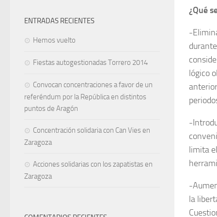
¿Qué se
ENTRADAS RECIENTES
-Elimin
Hemos vuelto
durante
conside
Fiestas autogestionadas Torrero 2014
lógico 
Convocan concentraciones a favor de un
ante­ri
referéndum por la República en distintos
periodo
puntos de Aragón
-Introdu
Concentración solidaria con Can Vies en
conveni
Zaragoza
limita e
herrami
Acciones solidarias con los zapatistas en
Zaragoza
-Aument
la liber
Cuestio