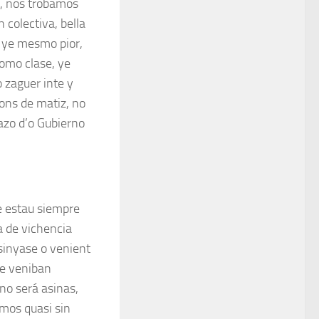
, nos trobamos
 colectiva, bella
e ye mesmo pior,
omo clase, ye
 zaguer inte y
ons de matiz, no
tazo d’o Gubierno
e estau siempre
a de vichencia
sinyase o venient
se veniban
no será asinas,
emos quasi sin