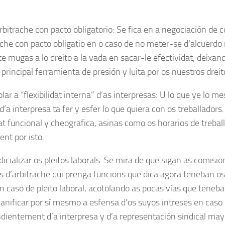
arbitrache con pacto obligatorio: Se fica en a negociación de 
rache con pacto obligatio en o caso de no meter-se d’alcuerdo
e mugas a lo dreito a la vada en sacar-le efectividat, deixan
principal ferramienta de presión y luita por os nuestros dreit
ar a “flexibilidat interna” d’as interpresas: U lo que ye lo 
 d’a interpresa ta fer y esfer lo que quiera con os treballador
at funcional y cheografica, asinas como os horarios de trebal
ent por isto.
cializar os pleitos laborals: Se mira de que sigan as comision
os d’arbitrache qui prenga funcions que dica agora teneban o
n caso de pleito laboral, acotolando as pocas vías que teneba 
lanificar por sí mesmo a esfensa d’os suyos intreses en caso d
dientement d’a interpresa y d’a representación sindical mayo