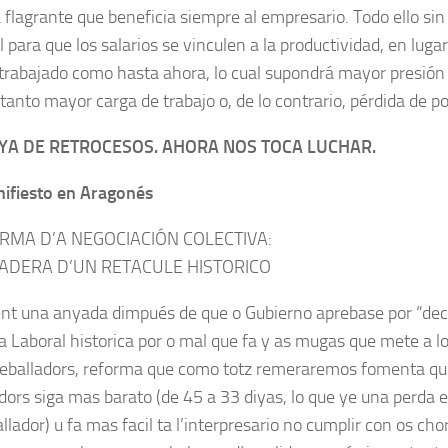
 flagrante que beneficia siempre al empresa­rio. Todo ello sin
 para que los sala­rios se vinculen a la productividad, en lugar
trabajado como hasta ahora, lo cual supondrá mayor presión p
 tanto mayor carga de trabajo o, de lo contra­rio, pérdida de p
YA DE RETROCESOS. AHORA NOS TOCA LUCHAR.
ifiesto en Aragonés
RMA D’A NEGOCIACIÓN COLECTIVA:
ADERA D’UN RETACULE HISTORICO
t una anyada dimpués de que o Gubierno aprebase por “dec
 Laboral historica por o mal que fa y as mugas que mete a lo
eballadors, reforma que como totz remeraremos fomenta que 
adors siga mas barato (de 45 a 33 diyas, lo que ye una perda
allador) u fa mas facil ta l’interpresario no cumplir con os ch