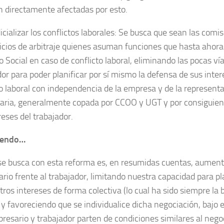
n directa­mente afecta­das por esto.
cializar los conflictos laborales: Se busca que sean las comis
vicios de arbitraje quienes asuman funciones que hasta ahora
o Social en caso de conflicto laboral, eliminando las pocas vía
dor para poder planificar por sí mismo la defensa de sus inter
to laboral con independencia de la empresa y de la representa­
aria, general­mente copada por CCOO y UGT y por consiguien
re­ses del trabajador.
iendo…
se busca con esta reforma es, en resumidas cuentas, aumenta
­rio frente al trabaja­dor, limitando nuestra capacidad para p
tros intere­ses de forma colectiva (lo cual ha sido siempre la
 y favoreciendo que se individualice dicha negocia­ción, bajo 
esa­rio y trabaja­dor parten de condiciones simila­res al negoc