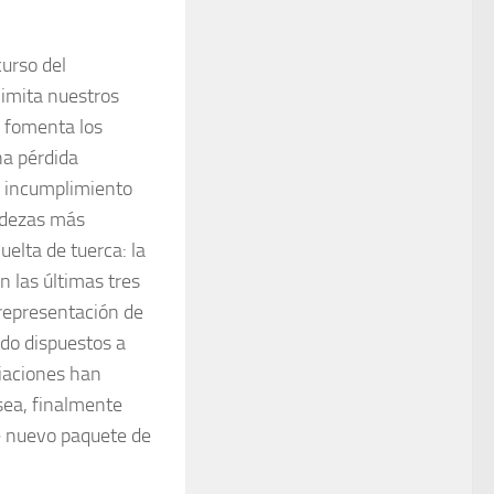
urso del
limita nuestros
s fomenta los
na pérdida
el incumplimiento
indezas más
elta de tuerca: la
n las últimas tres
representa­ción de
ado dispuestos a
ia­ciones han
ea, final­mente
e nuevo paquete de