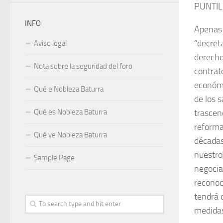
PUNTIL
INFO
Apenas 
“decret
Aviso legal
derecho
Nota sobre la seguridad del foro
contrat
económic
Qué e Nobleza Baturra
de los s
Qué es Nobleza Baturra
trascen
reforma
Qué ye Nobleza Baturra
déca­da
nuestro
Sample Page
negocia
reconoc
tendrá 
medidas