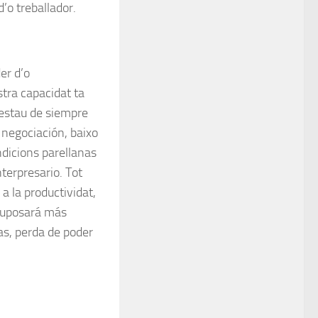
’o treballador.
er d’o
tra capacidat ta
 estau de siempre
a negociación, baixo
ndicions parellanas
nterpresario. Tot
a la productividat,
 suposará más
ras, perda de poder