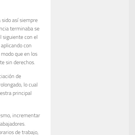
 sido así siempre
encia terminaba se
 siguiente con el
n aplicando con
e modo que en los
te sin derechos.
ia­ción de
rolongado, lo cual
estra principal
 mismo, incrementar
abaja­dores.
a­rios de trabajo,