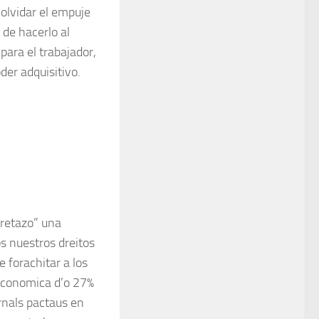
 olvidar el empuje
 de hacerlo al
ara el trabaja­dor,
oder adquisitivo.
retazo” una
s nuestros dreitos
forachitar a los
 economica d’o 27%
ornals pactaus en