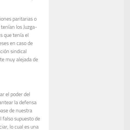
iones paritarias o
 tenían los Juzga­
s que tenía el
e­ses en caso de
ción sindical
te muy alejada de
r el poder del
lantear la defensa
 base de nuestra
el falso supuesto de
iar, lo cual es una