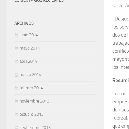
COMENTARIOS RECIENTES
se verá
-Desjudi
ARCHIVOS
los ser
dos de l
junio 2014
trabaja­
mayo 2014
conflic
mayorit
abril 2014
los inte
marzo 2014
Resum
febrero 2014
Lo que 
noviembre 2013
empresa
de nues
octubre 2013
fuerza),
que empr
septiembre 2013