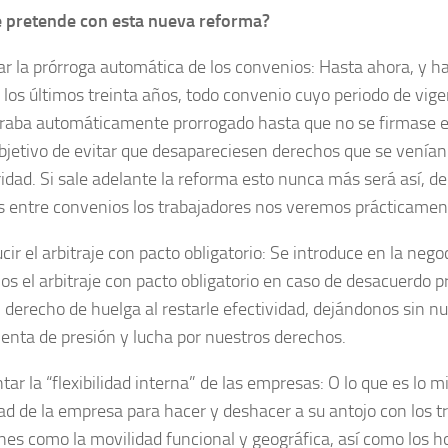
 pretende con esta nueva reforma?
ar la prórroga automática de los convenios: Hasta ahora, y ha
 los últimos treinta años, todo convenio cuyo periodo de vig
­raba automática­mente prorrogado hasta que no se firmase el
objetivo de evitar que des­a­pareciesen derechos que se venía
oridad. Si sale adelante la reforma esto nunca más será así, d
s entre convenios los trabaja­dores nos vere­mos práctica­men
cir el arbitraje con pacto obligatorio: Se introduce en la negoc
os el arbitraje con pacto obligatorio en caso de desacuerdo p
l derecho de huelga al restarle efectividad, dejándonos sin nu
enta de presión y lucha por nuestros derechos.
ar la “flexibilidad interna” de las empre­sas: O lo que es lo
tad de la empresa para hacer y des­hacer a su antojo con los tr
nes como la movilidad funcional y geográfica, así como los hor