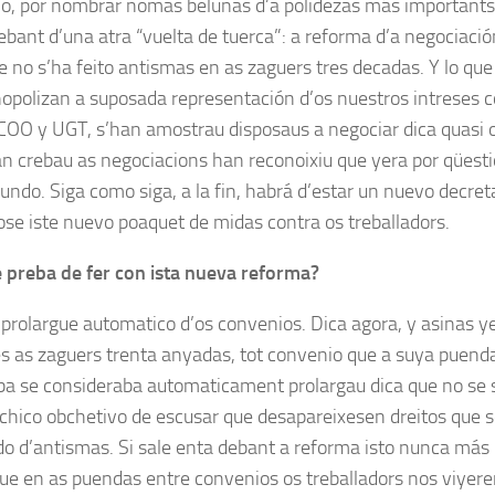
o, por nombrar nomas belunas d’a polidezas más importants
ebant d’una atra “vuelta de tuerca”: a reforma d’a negociación
e no s’ha feito antismas en as zaguers tres decadas. Y lo qu
opolizan a suposada representación d’os nuestros intreses c
CCOO y UGT, s’han amostrau disposaus a negociar dica quasi o
n crebau as negociacions han reconoixiu que yera por qüesti
fundo. Siga como siga, a la fin, habrá d’estar un nuevo decre
ose iste nuevo poaquet de midas contra os treballadors.
 preba de fer con ista nueva reforma?
 prolargue automatico d’os convenios. Dica agora, y asinas y
s as zaguers trenta anyadas, tot convenio que a suya puend
a se consideraba automaticament prolargau dica que no se 
ochico obchetivo de escusar que desapareixesen dreitos que 
do d’antismas. Si sale enta debant a reforma isto nunca más 
que en as puendas entre convenios os treballadors nos viyer