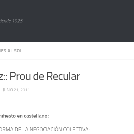
dende 1925
NES AL SOL
z:: Prou de Recular
· JUNIO 21, 2011
fiesto en castellano:
ORMA DE LA NEGOCIACIÓN COLECTIVA: