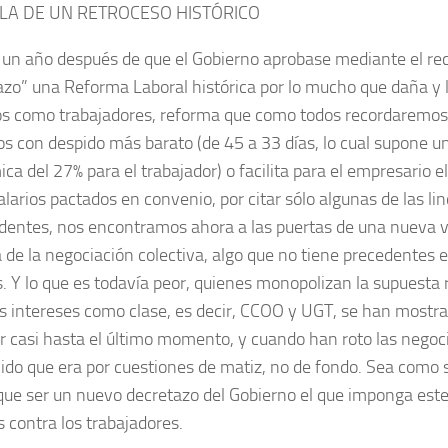
LA DE UN RETROCESO HISTÓRICO
un año después de que el Gobierno aprobase mediante el rec
azo” una Reforma Laboral histórica por lo mucho que daña y 
s como trabaja­dores, reforma que como todos recorda­re­mo
os con despido más barato (de 45 a 33 días, lo cual supone u
a del 27% para el trabaja­dor) o facilita para el empresa­rio 
ala­rios pacta­dos en convenio, por citar sólo algunas de las l
dentes, nos encontra­mos ahora a las puertas de una nueva vu
 de la negocia­ción colectiva, algo que no tiene precedentes e
s. Y lo que es todavía peor, quienes monopolizan la supuesta 
s intere­ses como clase, es decir, CCOO y UGT, se han mostr
r casi hasta el último momento, y cuando han roto las negoc
ido que era por cuestiones de matiz, no de fondo. Sea como s
que ser un nuevo decretazo del Gobierno el que imponga est
 contra los trabajadores.