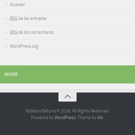
Acceder
RSS
de las entradas
RSS
de los comentarios
WordPress.org
MORE
Nobleza Baturra © 2026. All Rights Reserved.
Powered by
WordPress
. Theme by
Alx
.