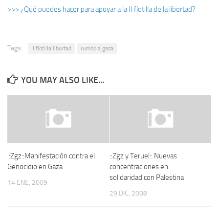
>>> ¿Qué puedes hacer para apoyar a la II flotilla de la libertad?
Tags:
II flotilla libertad
rumbo a gaza
YOU MAY ALSO LIKE...
::Zgz::Manifestación contra el
::Zgz y Teruel:: Nuevas
Genocidio en Gaza
concentraciones en
solidaridad con Palestina
14 ENE, 2009
29 DIC, 2008