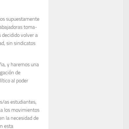
tos supuesta­mente
rabaja­doras toma­
decidido volver a
d, sin sindicatos
ña, y hare­mos una
a­ción de
ítico al poder
os/as estudiantes,
s, a los movimientos
en la necesidad de
en esta