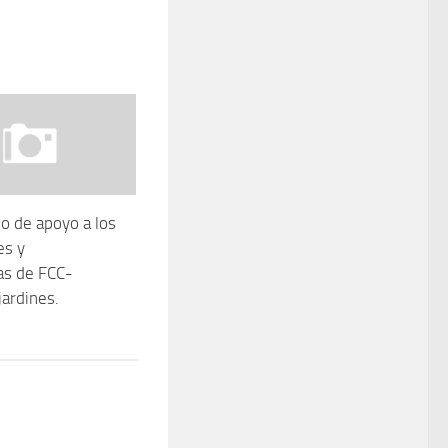
o de apoyo a los
es y
as de FCC-
jardines.