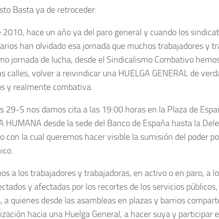
sto Basta ya de retroceder:
 2010, hace un año ya del paro general y cuando los sindica
a­rios han olvidado esa jornada que muchos trabaja­dores y t
o jornada de lucha, desde el Sindicalismo Combativo hemos 
 las calles, volver a reivindicar una HUELGA GENERAL de verda
os y real­mente combativa.
es 29-S nos damos cita a las 19:00 horas en la Plaza de Espa
HUMANA desde la sede del Banco de España hasta la Deleg
 con la cual que­re­mos hacer visible la sumisión del poder pol
ico.
s a los trabaja­dores y trabaja­doras, en activo o en paro, a l
ecta­dos y afecta­das por los recortes de los servicios públi­co
s, a quienes desde las asambleas en plazas y barrios compart
liza­ción hacia una Huelga General, a hacer suya y participar 