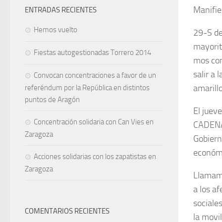
Manifie
ENTRADAS RECIENTES
Hemos vuelto
29-S de
mayorit
Fiestas autogestionadas Torrero 2014
mos com
salir a
Convocan concentraciones a favor de un
amarill
referéndum por la República en distintos
puntos de Aragón
El juev
Concentración solidaria con Can Vies en
CADENA 
Zaragoza
Gobierno
económ
Acciones solidarias con los zapatistas en
Zaragoza
Llama­mo
a los af
sociale
COMENTARIOS RECIENTES
la movi