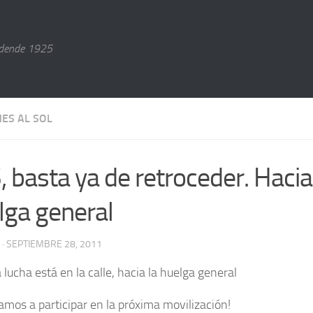
dende 1925
NES AL SOL
, basta ya de retroceder. Hacia
lga general
· SEPTIEMBRE 28, 2011
lucha está en la calle, hacia la huelga general
tamos a participar en la próxima movilización!