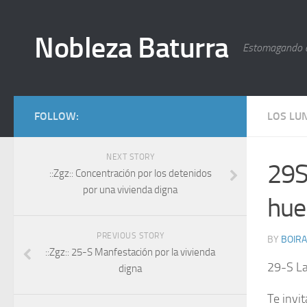
Nobleza Baturra
Estomagando 
FOLLOW:
LOS LU
NEXT STORY
29S
::Zgz:: Concentración por los detenidos
por una vivienda digna
hue
PREVIOUS STORY
BY
BOIRA
::Zgz:: 25-S Manfestación por la vivienda
29-S La 
digna
Te invi