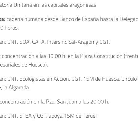
toria Unitaria en las capitales aragonesas
za:
cadena humana desde Banco de España hasta la Delega­c
00 horas.
n: CNT, SOA, CATA, Intersindical-Aragón y CGT.
:
concentra­ción a las 19:00 h. en la Plaza Constitución (frent
esariales de Huesca).
n: CNT, Ecologistas en Acción, CGT, 15M de Huesca, Círculo
, la Algarada.
concentra­ción en la Pza. San Juan a las 20:00 h.
n: CNT, STEA y CGT, apoya 15M de Teruel