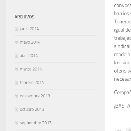
convocat
barrios 
ARCHIVOS
Tene­mo
junio 2014
igual d
trabaja­
mayo 2014
sindica
modelo 
abril 2014
los sin
marzo 2014
ofensiv
necesa­
febrero 2014
Compañe
noviembre 2013
¡BASTA
octubre 2013
septiembre 2013
Tags:
2