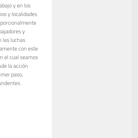
rabajo y en los
ios y localidades.
oporcional­mente
aja­dores y
n las luchas
va­mente con este
n el cual sea­mos
sde la acción
rimer paso,
tundentes.