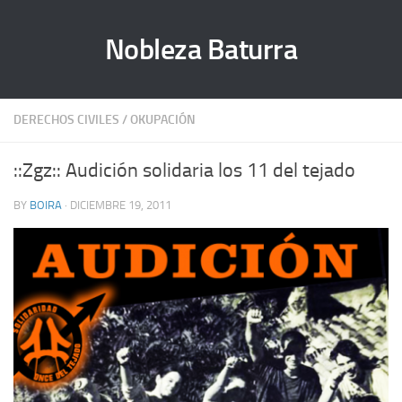
Nobleza Baturra
DERECHOS CIVILES
/
OKUPACIÓN
::Zgz:: Audición solidaria los 11 del tejado
BY
BOIRA
· DICIEMBRE 19, 2011