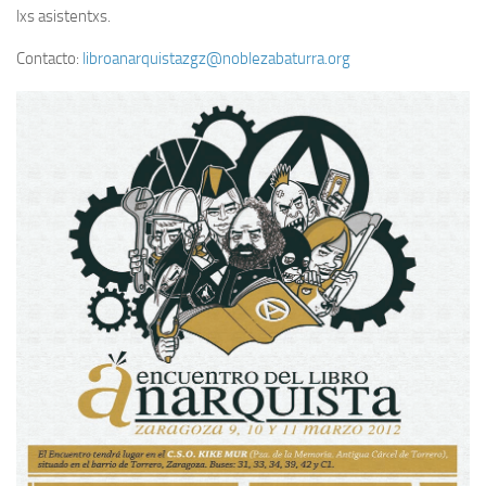
lxs asistentxs.
Contacto:
libroanarquistazgz@noblezabaturra.org