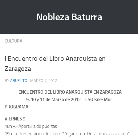
Nobleza Baturra
CULTURA
I Encuentro del Libro Anarquista en
Zaragoza
BY
ABUELITO
· MARZO 7, 2012
I ENCUENTRO DEL LIBRO ANARQUISTA EN ZARAGOZA
9, 10 y 11 de Marzo de 2012 – CSO Kike Mur
PROGRAMA
VIERNES 9
18h -> Apertura de puertas
19h -> Presentación del libro: “Veganismo. De la teoría a la acción”.