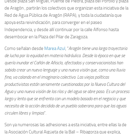
Desde plaza San Miguel, Puente de Piedra, plaza del Portillo y plaza
de Aragón , partirán los colectivos que organizan esta iniciativa de la
Red de Agua Pública de Aragón (RAPA), y toda la ciudadanía que
apoya esta reivindicación, para converger en el paseo
Independencia, y desde allí continuar por la calle Alfonso hasta
desembocar en la Plaza del Pilar de Zaragoza.
Como señalan desde
Marea Azul
, “
Aragón tiene una larga trayectoria
de lucha por la equidad en materia hidráulica. Desde la época en que se
quería inundar el Cañón de Añisclo, afectados y conservacionistas han
sabido crear un nuevo lenguaje y una nueva visión que, como una lluvia
fina, va calando en el imaginario colectivo. Las viejas políticas
productivistas están seriamente cuestionadas por la Nueva Cultura del
Agua y una nueva visión de los ríos y del agua se abre paso. Es un proceso
largo y lento que se enfrenta con un modelo basado en el negocio y que
necesita de la acción decidida de un pueblo soberano para que las aguas
circulen libres y limpias
”.
Son ya numerosas las adhesiones a esta iniciativa, entre ellas la de
la Asociación Cultural Aigüeta de la Ball – Ribagorza que explica,