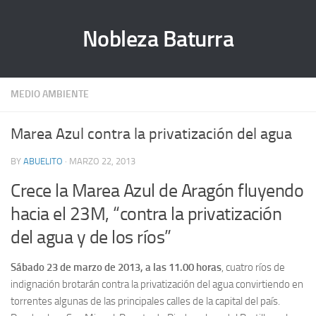
Nobleza Baturra
MEDIO AMBIENTE
Marea Azul contra la privatización del agua
BY
ABUELITO
· MARZO 22, 2013
Crece la Marea Azul de Aragón fluyendo
hacia el 23M, “contra la privatización
del agua y de los ríos”
Sábado 23 de marzo de 2013, a las 11.00 horas
, cuatro ríos de
indignación brotarán contra la privatización del agua convirtiendo en
torrentes algunas de las principales calles de la capital del país.