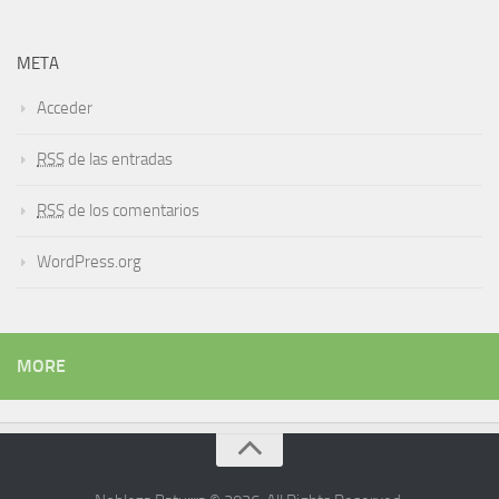
META
Acceder
RSS
de las entradas
RSS
de los comentarios
WordPress.org
MORE