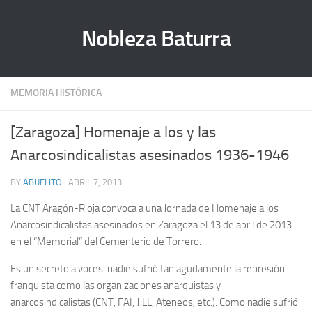
Nobleza Baturra
MEMORIA HISTÓRICA
[Zaragoza] Homenaje a los y las
Anarcosindicalistas asesinados 1936-1946
BY
ABUELITO
· ABRIL 7, 2013
La CNT Aragón-Rioja convoca a una Jornada de Homenaje a los
Anarcosindicalistas asesinados en Zaragoza el 13 de abril de 2013
en el “Memorial” del Cementerio de Torrero.
Es un secreto a voces: nadie sufrió tan agudamente la represión
franquista como las organizaciones anarquistas y
anarcosindicalistas (CNT, FAI, JJLL, Ateneos, etc.). Como nadie sufrió