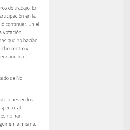
tros de trabajo. En
rticipación en la
ó continuar. En el
la votación
nas que no hacían
icho centro y
mendando» el
ltado de No
te lunes en los
specto, al
nes no han
guir en la misma,