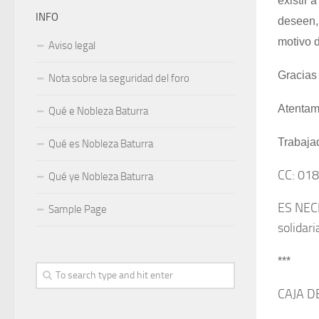
existir 
INFO
deseen,
motivo d
Aviso legal
Gracias 
Nota sobre la seguridad del foro
Atentam
Qué e Nobleza Baturra
Trabaja
Qué es Nobleza Baturra
CC: 01
Qué ye Nobleza Baturra
ES NECE
Sample Page
solidari
***
CAJA D