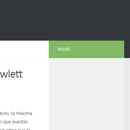
MORE
ewlett
rtuno, la máxima
ión que puedan