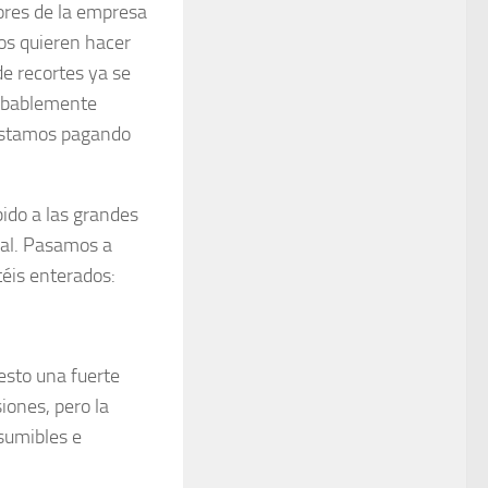
dores de la empresa
os quieren hacer
e recortes ya se
robablemente
 estamos pagando
bido a las grandes
nal. Pasamos a
téis enterados:
esto una fuerte
iones, pero la
sumibles e