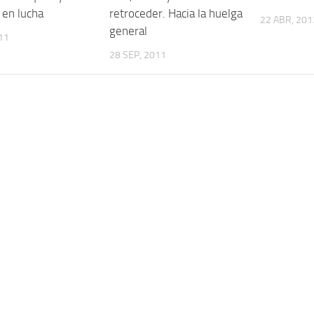
 en lucha
retroceder. Hacia la huelga
22 ABR, 201
general
011
28 SEP, 2011