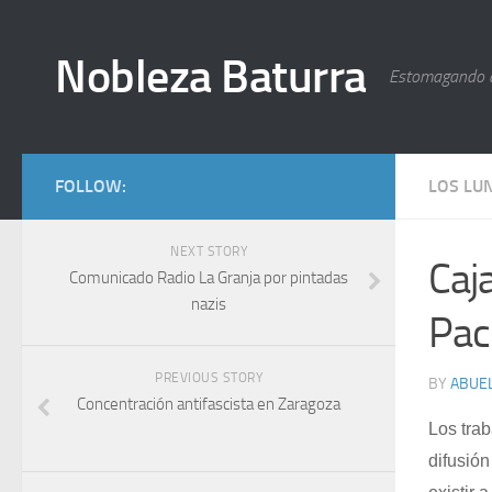
Nobleza Baturra
Estomagando 
FOLLOW:
LOS LU
NEXT STORY
Caj
Comunicado Radio La Granja por pintadas
nazis
Pac
PREVIOUS STORY
BY
ABUEL
Concentración antifascista en Zaragoza
Los tra
difusió