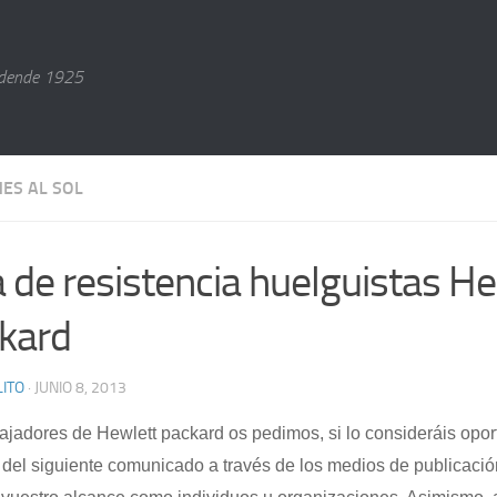
dende 1925
NES AL SOL
a de resistencia huelguistas H
kard
ITO
· JUNIO 8, 2013
bajadores de Hewlett packard os pedimos, si lo consideráis opo
n del siguiente comunicado a través de los medios de publicac