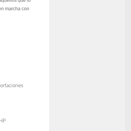
aquellos que lo
 en marcha con
ortaciones
 HP