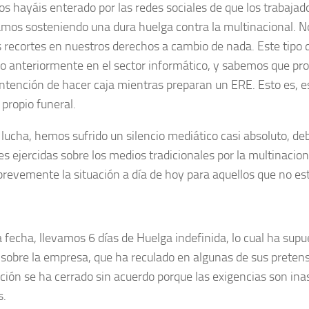
 os hayáis enterado por las redes sociales de que los trabaja
mos sosteniendo una dura huelga contra la multinacional. N
 recortes en nuestros derechos a cambio de nada. Este tipo d
do anteriormente en el sector informático, y sabemos que p
intención de hacer caja mientras preparan un ERE. Esto es,
 propio funeral.
 lucha, hemos sufrido un silencio mediático casi absoluto, de
es ejercidas sobre los medios tradicionales por la multinacio
 brevemente la situación a día de hoy para aquellos que no es
a fecha, llevamos 6 días de Huelga indefinida, lo cual ha supu
 sobre la empresa, que ha reculado en algunas de sus pretens
ción se ha cerrado sin acuerdo porque las exigencias son ina
s.