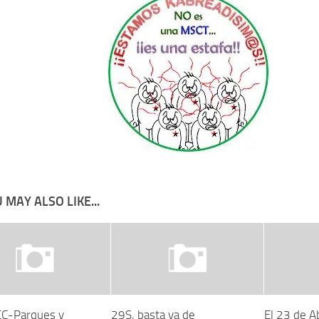
 MAY ALSO LIKE...
FCC-Parques y
29S, basta ya de
El 23 de Ab