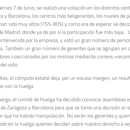
ernes 7 de Junio, se realizó una votación en los distintos cen
a y Barcelona, los centros más beligerantes, los niveles de pa
han sido muy altos (75%-80%) y como era de esperar se decidi
de Madrid, donde ya de por sí la participación fue más baja,
intervenida por la empresa
, y votó un gran número de perso
ga. También un gran número de gerentes que se agrupan en d
dores coaccionados por los mismos mediante correos «reco
del voto.
ltas, el cómputo estatal deja, por un escaso margen, un resu
ar con la huelga.
argo, el comité de Huelga ha decidido convocar asambleas es
 de Zaragoza y Barcelona para que se tome una decisión al re
r que ha habido manipulación. No serán los gerentes y quie
pado en la huelga quienes decidan sobre nuestro derecho a se