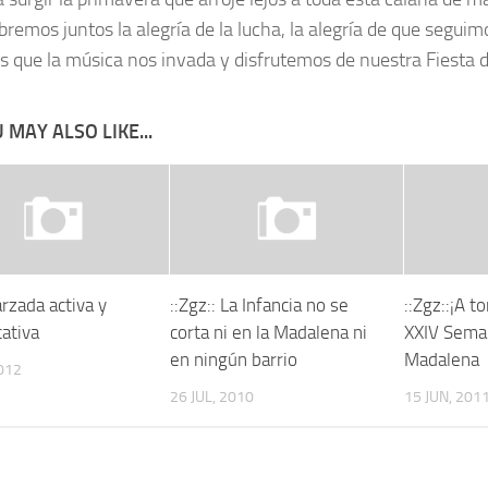
bremos juntos la alegría de la lucha, la alegría de que seguim
 que la música nos invada y disfrutemos de nuestra
Fiesta d
 MAY ALSO LIKE...
rzada activa y
::Zgz:: La Infancia no se
::Zgz::¡A t
cativa
corta ni en la Madalena ni
XXIV Seman
en ningún barrio
Madalena
012
26 JUL, 2010
15 JUN, 201