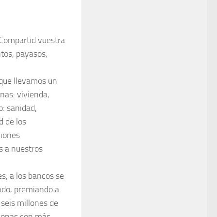
… Compartid vuestra
tos, payasos,
 que llevamos un
nas: vivienda,
o: sanidad,
d de los
ciones
s a nuestros
s,
a los bancos se
ando, premiando a
 seis millones de
rsonas con más