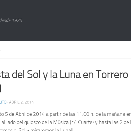
dende 1925
L
ta del Sol y la Luna en Torrero 
l
ITO
· ABRIL 2, 2014
do 5 de Abril de 2014 a partir de las 11:00 h. de la mañana e
al lado del quiosco de la Música (c/. Cuarte)
y hasta las 2 de
remos el Sol y miraremos la Luna!!!