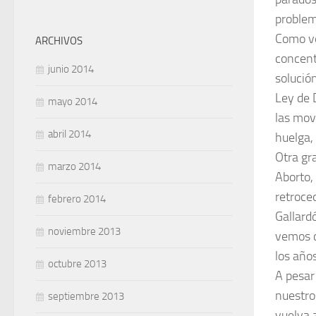
proble
Como ve
ARCHIVOS
concent
junio 2014
solució
Ley de 
mayo 2014
las mov
abril 2014
huelga, 
Otra gr
marzo 2014
Aborto
,
retroce
febrero 2014
Gallard
noviembre 2013
vemos c
los año
octubre 2013
A pesar
nuestro
septiembre 2013
vuelva a