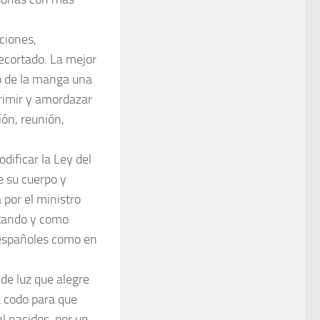
ciones,
ecortado. La mejor
do de la manga una
rimir y amordazar
ón, reunión,
odificar la
Ley del
e su cuerpo y
por el ministro
ntando y como
s españoles como en
de luz que alegre
a codo para que
al nacidos. por un