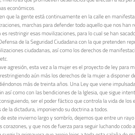
mas económicos.
n que la gente está continuamente en la calle en manifesta
raciones, marchas para defender todo aquello que nos han r
n es restringir esas movilizaciones, para lo cual se han saca
Defensa de la Seguridad Ciudadana
con la que pretenden rep
ilizaciones ciudadanas, así como los derechos de manifestaci
etc.
ave agresión, esta vez a la mujer es el proyecto de ley para m
 restringiendo aún más los derechos de la mujer a disponer d
diéndonos más de treinta años. Una Ley que viene impulsada 
ón así como con las bendiciones de la Iglesia, que sigue inte
onsiguiendo, ser el poder fáctico que controla la vida de lo
s de la dictadura, imponiendo su doctrina a todos.
 de este invierno largo y sombrío, dejemos que entre un rayo 
s corazones, y que nos de fuerza para seguir luchando codo 
 surgir la primavera que arroje lejos a toda esta calaña de m