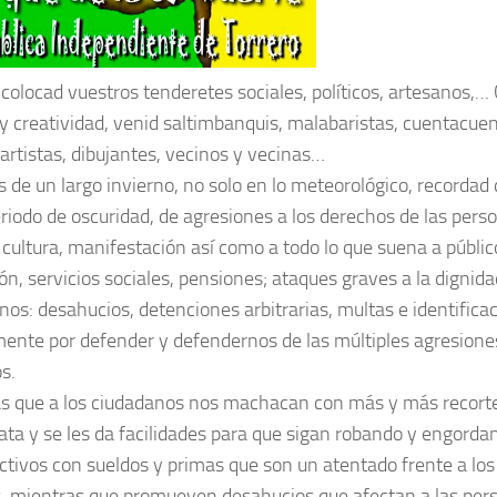
 colocad vuestros tenderetes sociales, políticos, artesanos,
y creatividad, venid saltimbanquis, malabaristas, cuentacuen
 artistas, dibujantes, vecinos y vecinas…
 de un largo invierno,
no solo en lo meteorológico, recordad
eriodo de oscuridad, de agresiones a los derechos de las perso
, cultura, manifestación así como a todo lo que suena a públic
ón, servicios sociales, pensiones; ataques graves a la dignida
nos: desahucios, detenciones arbitrarias, multas e identifica
ente por defender y defendernos de las múltiples agresione
s.
s que
a los ciudadanos nos machacan con más y más recorte
cata y se les da facilidades para que sigan robando y engord
ectivos con sueldos y primas que son un atentado frente a los
, mientras que promueven desahucios que afectan a las pe