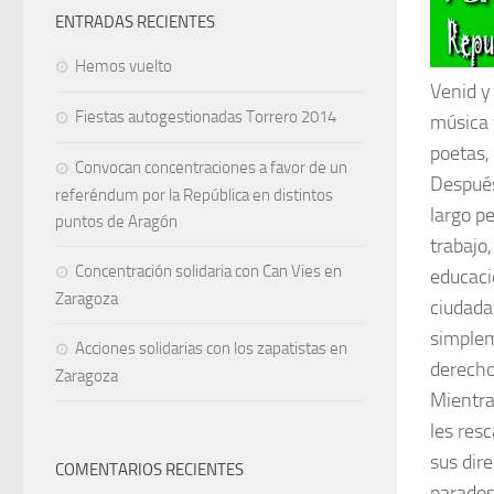
ENTRADAS RECIENTES
Hemos vuelto
Venid y
Fiestas autogestionadas Torrero 2014
música 
poetas,
Convocan concentraciones a favor de un
Después
referéndum por la República en distintos
largo p
puntos de Aragón
trabajo
Concentración solidaria con Can Vies en
educaci
Zaragoza
ciudada
simplem
Acciones solidarias con los zapatistas en
derecho
Zaragoza
Mientra
les res
sus dir
COMENTARIOS RECIENTES
parados