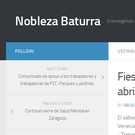
Nobleza Baturra
Estomagando 
FOLLOW:
VECINA
NEXT STORY
Fies
Comunicado de apoyo a los trabajadores y
trabajadoras de FCC-Parques y jardines.
abri
PREVIOUS STORY
BY
ABUEL
Contra el cierre de Salud Mental en
El sába
Zaragoza
Venecia 
¡¡¡Toma