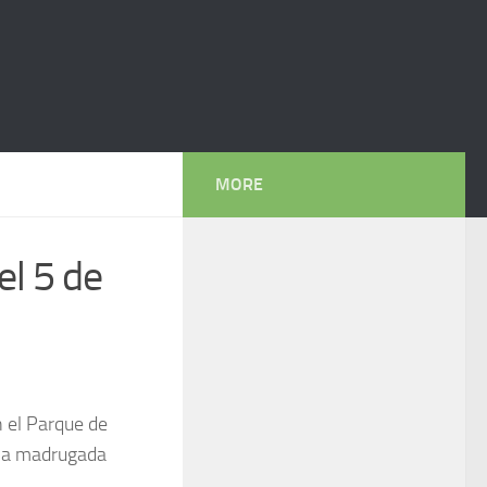
MORE
el 5 de
n el
Parque de
 la madrugada