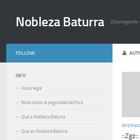
Nobleza Baturra
Estomagando 
FOLLOW:
AUT
INFO
Aviso legal
Nota sobre la seguridad del foro
Qué e Nobleza Baturra
INTERNA
Qué es Nobleza Baturra
::Zgz: