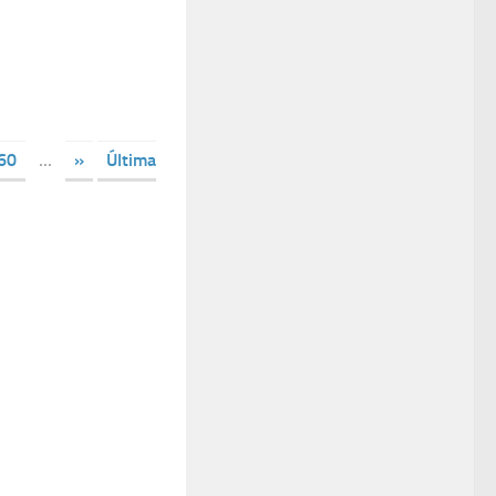
60
...
»
Última