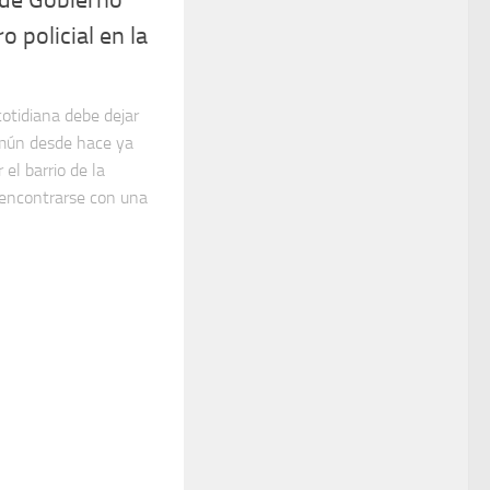
o policial en la
cotidiana debe dejar
omún desde hace ya
el barrio de la
encontrarse con una