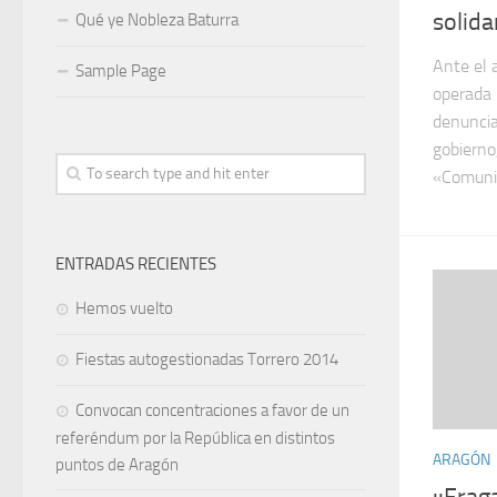
solida
Qué ye Nobleza Baturra
Ante el 
Sample Page
operada 
denuncia
gobierno
«Comunid
ENTRADAS RECIENTES
Hemos vuelto
Fiestas autogestionadas Torrero 2014
Convocan concentraciones a favor de un
referéndum por la República en distintos
ARAGÓN
puntos de Aragón
::Frag