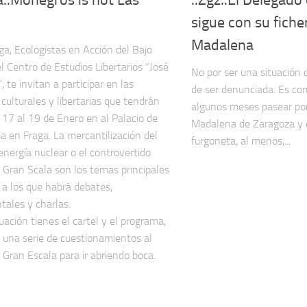
sigue con su ficher
Madalena
a, Ecologistas en Acción del Bajo
el Centro de Estudios Libertarios “José
No por ser una situación 
, te invitan a participar en las
de ser denunciada. Es c
 culturales y libertarias que tendrán
algunos meses pasear por 
l 17 al 19 de Enero en al Palacio de
Madalena de Zaragoza y 
 en Fraga. La mercantilización del
furgoneta, al menos,...
 energía nuclear o el controvertido
 Gran Scala son los temas principales
 a los que habrá debates,
ales y charlas.
uación tienes el cartel y el programa,
 una serie de cuestionamientos al
 Gran Escala para ir abriendo boca.