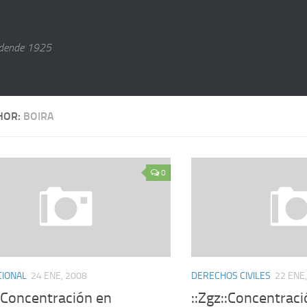
dende 1925
HOR:
BOIRA
0
CIONAL
24 ENE, 2008
DERECHOS CIVILES
22 ENE
: Concentración en
::Zgz::Concentrac