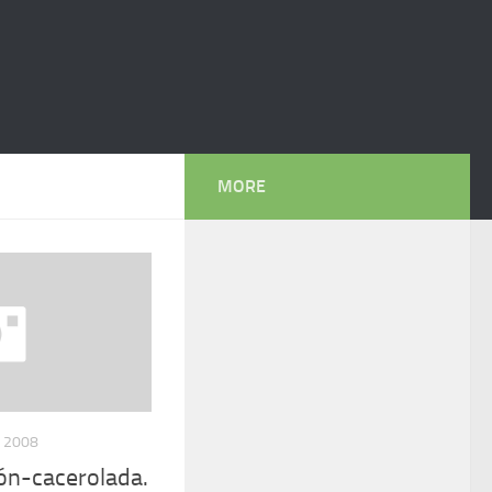
MORE
, 2008
ión-cacerolada.