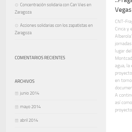
Concentración solidaria con Can Vies en
Vegas
Zaragoza
CNT-Frag
Acciones solidarias con los zapatistas en
Cinca y 
Zaragoza
Alberola”
jornadas
lugar de
COMENTARIOS RECIENTES
Montcada
agua, la
proyecto
en torno
ARCHIVOS
document
junio 2014
A contin
así como
mayo 2014
proyecto
abril 2014