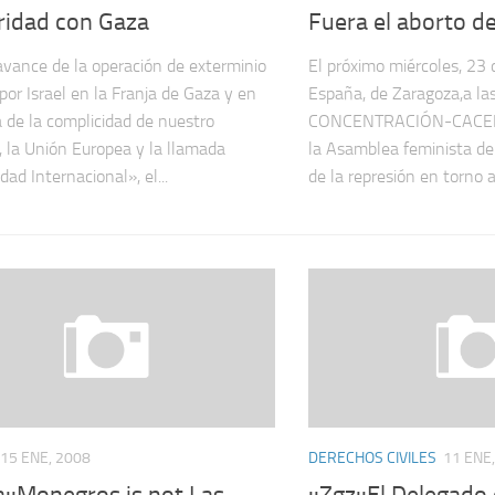
ridad con Gaza
Fuera el aborto de
avance de la operación de exterminio
El próximo miércoles, 23 
por Israel en la Franja de Gaza y en
España, de Zaragoza,a la
 de la complicidad de nuestro
CONCENTRACIÓN-CACER
, la Unión Europea y la llamada
la Asamblea feminista de
ad Internacional», el...
de la represión en torno a 
15 ENE, 2008
DERECHOS CIVILES
11 ENE
a::Monegros is not Las
::Zgz::El Delegado