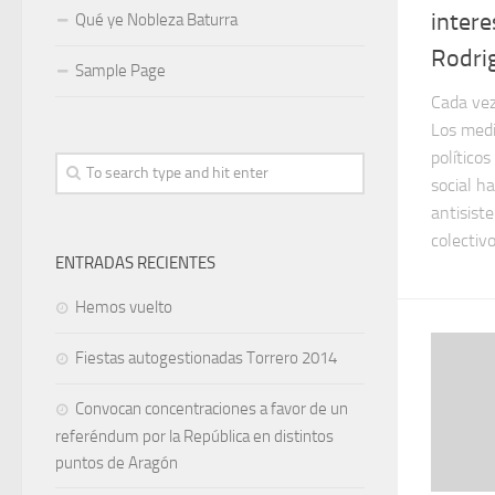
intere
Qué ye Nobleza Baturra
Rodri
Sample Page
Cada vez
Los medi
político
social h
antisist
colectivos
ENTRADAS RECIENTES
Hemos vuelto
Fiestas autogestionadas Torrero 2014
Convocan concentraciones a favor de un
referéndum por la República en distintos
puntos de Aragón