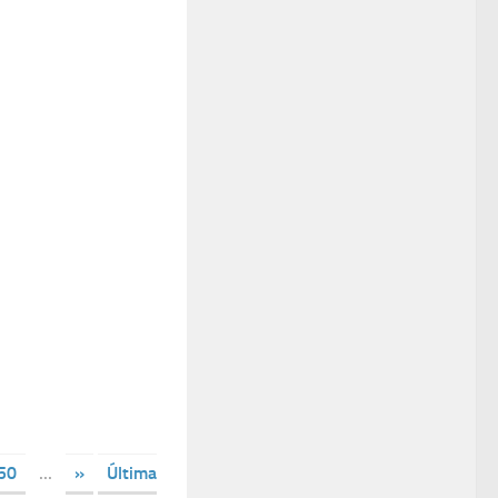
50
...
»
Última