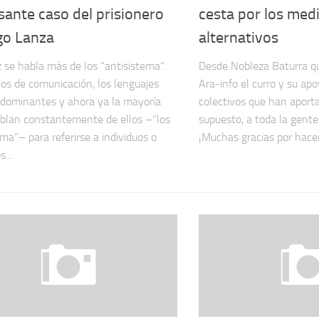
sante caso del prisionero
cesta por los med
go Lanza
alternativos
 se habla más de los “antisistema”.
Desde Nobleza Baturra q
os de comunicación, los lenguajes
Ara-info el curro y su ap
s dominantes y ahora ya la mayoría
colectivos que han aporta
ablan constantemente de ellos –“los
supuesto, a toda la gent
ema”– para referirse a individuos o
¡Muchas gracias por hacer
...