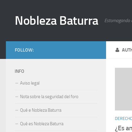
Nobleza Baturra
Estomagando 
FOLLOW:
AUT
INFO
Aviso legal
Nota sobre la seguridad del foro
Qué e Nobleza Baturra
DERECHOS
Qué es Nobleza Baturra
¿Es an