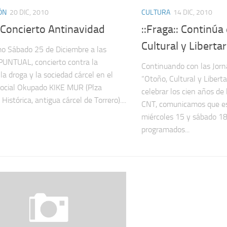
ÓN
20 DIC, 2010
CULTURA
14 DIC, 2010
: Concierto Antinavidad
::Fraga:: Continúa
Cultural y Liberta
mo Sábado 25 de Diciembre a las
UNTUAL, concierto contra la
Continuando con las Jorna
la droga y la sociedad cárcel en el
“Otoño, Cultural y Liberta
ocial Okupado KIKE MUR (Plza
celebrar los cien años de 
istórica, antigua cárcel de Torrero)....
CNT, comunica­mos que e
miércoles 15 y sábado 18
programa­dos...