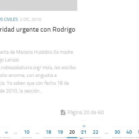
 CIVILES
2 DIC, 2010
aridad urgente con Rodrigo
ierta de Mariana Huidobro (la madre
go Lanza).
.noblezabaturra.org/ Hola, les escribo
olor enorme, con angustia e
ia. Ya saben que con fecha 18 de
de 2010, la sección...
Página 20 de 60
«
«
...
10
...
18
19
20
21
22
...
30
40
»