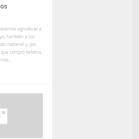
ios
ueremos agradecer a
oyo, también a los
do material y, por
e que compró boletos.
nos...