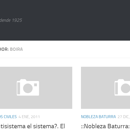
dende 1925
HOR:
BOIRA
 CIVILES
4 ENE, 2011
NOBLEZA BATURRA
27 DIC
tisistema el sistema?. El
::Nobleza Baturra: