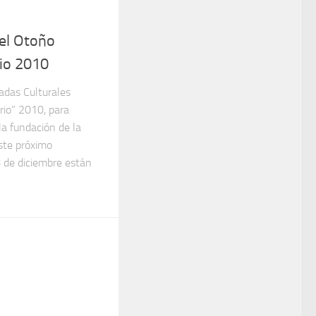
 el Otoño
rio 2010
­das Culturales
­rio” 2010, para
la funda­ción de la
ste próximo
 de diciembre están