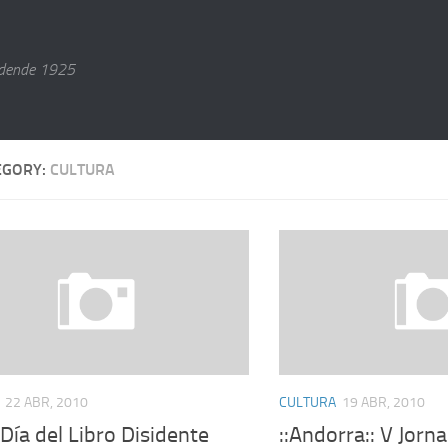
dende 1925
EGORY:
CULTURA
22 ABR, 2010
CULTURA
19 ABR, 2010
: Día del Libro Disidente
::Andorra:: V Jorn