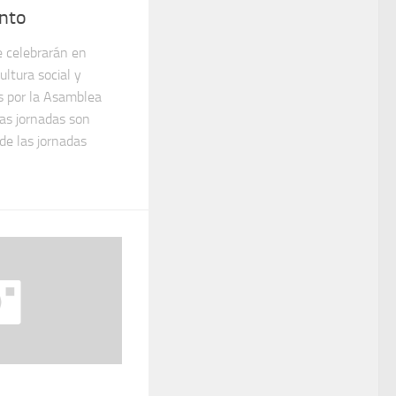
ento
e celebrarán en
ultura social y
s por la Asamblea
tas jornadas son
 de las jornadas