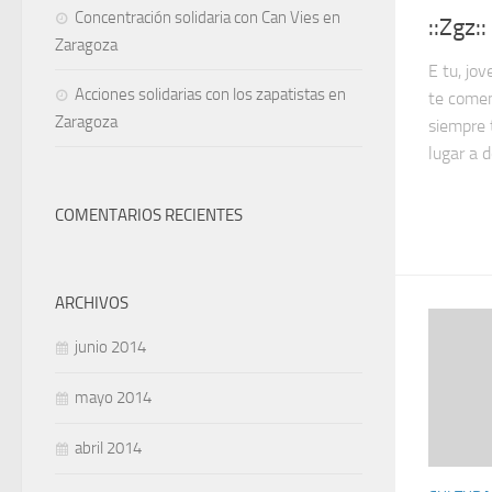
Concentración solidaria con Can Vies en
::Zgz:
Zaragoza
E tu, jov
Acciones solidarias con los zapatistas en
te comen
Zaragoza
siempre 
lugar a d
COMENTARIOS RECIENTES
ARCHIVOS
junio 2014
mayo 2014
abril 2014