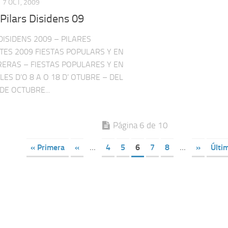
7 OCT, 2009
: Pilars Disidens 09
DISIDENS 2009 – PILARES
TES 2009 FIESTAS POPULARS Y EN
RERAS – FIESTAS POPULARES Y EN
LES D’O 8 A O 18 D’ OTUBRE – DEL
 DE OCTUBRE...
Página 6 de 10
« Primera
«
...
4
5
6
7
8
...
»
Últi