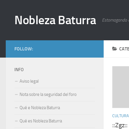
Nobleza Baturra
Estomagando 
FOLLOW:
CAT
INFO
Aviso legal
Nota sobre la seguridad del foro
Qué e Nobleza Baturra
CULTURA
Qué es Nobleza Baturra
::Zgz: