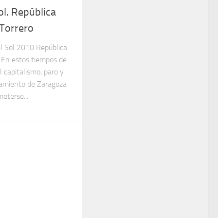
Sol. República
Torrero
el Sol 2010 República
 En estos tiempos de
l capitalismo, paro y
ntamiento de Zaragoza
eterse...