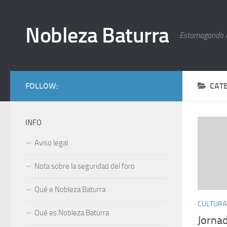
Nobleza Baturra
Estomagando 
FOLLOW:
CAT
INFO
Aviso legal
Nota sobre la seguridad del foro
Qué e Nobleza Baturra
CULTURA
Qué es Nobleza Baturra
Jornad