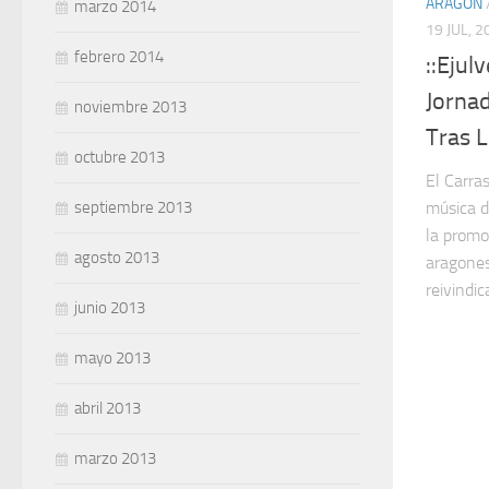
ARAGÓN
marzo 2014
19 JUL, 2
febrero 2014
::Eju
Jorna
noviembre 2013
Tras L
octubre 2013
El Carra
septiembre 2013
música d
la promo
agosto 2013
aragones
reivindic
junio 2013
mayo 2013
abril 2013
marzo 2013