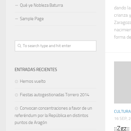
Qué ye Nobleza Baturra
dando la
crianza 
Sample Page
Zaragoza
nacimien
forma de 
ENTRADAS RECIENTES
Hemos vuelto
Fiestas autogestionadas Torrero 2014
Convocan concentraciones a favor de un
CULTURA
referéndum por la República en distintos
16 SEP, 
puntos de Aragón
::Zgz: