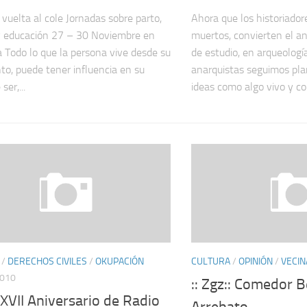
 vuelta al cole Jornadas sobre parto,
Ahora que los historiador
y educación 27 – 30 Noviembre en
muertos, convierten el a
 Todo lo que la persona vive desde su
de estudio, en arqueología 
to, puede tener influencia en su
anarquistas seguimos pl
ser,...
ideas como algo vivo y con
/
DERECHOS CIVILES
/
OKUPACIÓN
CULTURA
/
OPINIÓN
/
VECIN
2010
:: Zgz:: Comedor 
: XVII Aniversario de Radio
Arrebato