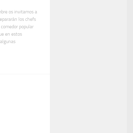
bre os invitamos a
epararán los chefs
n comedor popular
ue en estos
algunas