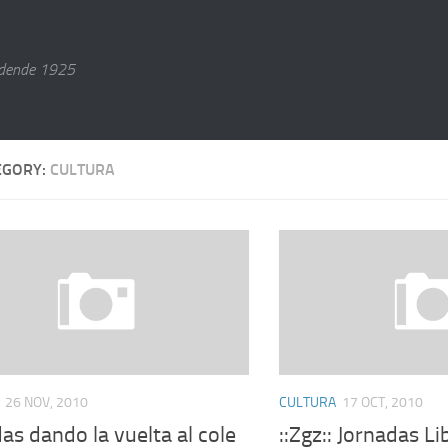
dende 1925
EGORY:
CULTURA
26 NOV, 2010
CULTURA
17 OCT, 2010
as dando la vuelta al cole
::Zgz:: Jornadas L