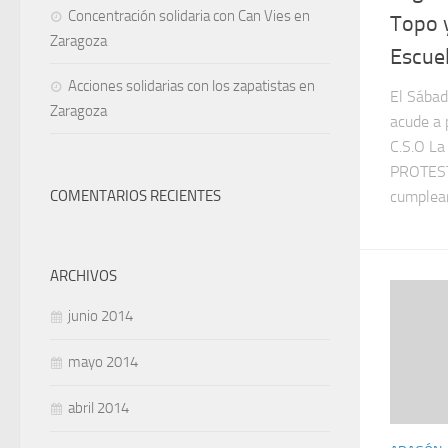
Concentración solidaria con Can Vies en
Topo y
Zaragoza
Escue
Acciones solidarias con los zapatistas en
El Sábad
Zaragoza
acude a 
C.S.O La
PROTESTA
cumpleañ
COMENTARIOS RECIENTES
ARCHIVOS
junio 2014
mayo 2014
abril 2014