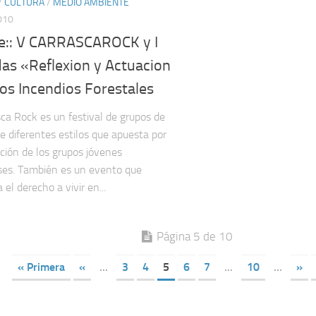
/
CULTURA
/
MEDIO AMBIENTE
010
lve:: V CARRASCAROCK y I
das «Reflexion y Actuacion
os Incendios Forestales
sca Rock es un festival de grupos de
e diferentes estilos que apuesta por
ción de los grupos jóvenes
es. También es un evento que
a el derecho a vivir en...
Página 5 de 10
« Primera
«
...
3
4
5
6
7
...
10
...
»