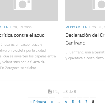
MBIENTE
28 JUN, 2006
MEDIO AMBIENTE
25 ENE, 
rítica contra el azud
Declaración del Cr
Canfranc
Crítica es un paseo lúdico y
ativo en bicicleta por la ciudad,
El Canfranc, una alterna
el que se invierten los papeles entre
y operativa a corto plazo
 y volantistas por la fuerza del
En Zaragoza se celebra...
Página 8 de 8
« Primera
«
...
4
5
6
7
8