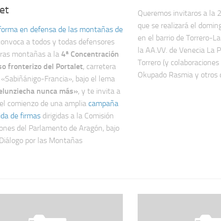
et
Queremos invitaros a la 
que se realizará el domi
forma en defensa de las montañas de
en el barrio de Torrero-L
convoca a todos y todas defensores
la AA.VV. de Venecia La P
tras montañas a la
4ª Concentración
Torrero (y colaboraciones
so fronterizo del Portalet
, carretera
Okupado Rasmia y otros c
 «Sabiñánigo-Francia», bajo el lema
lunziecha nunca más»
, y te invita a
 el comienzo de una amplia
campaña
ida de firmas
dirigidas a la Comisión
iones del Parlamento de Aragón, bajo
 Diálogo por las Montañas