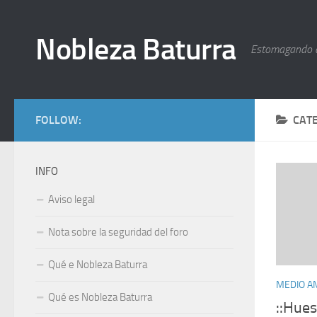
Nobleza Baturra
Estomagando 
FOLLOW:
CAT
INFO
Aviso legal
Nota sobre la seguridad del foro
Qué e Nobleza Baturra
MEDIO A
Qué es Nobleza Baturra
::Hues