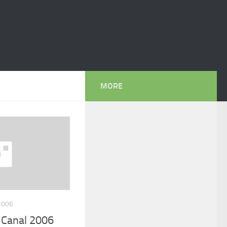
MORE
2006
l Canal 2006