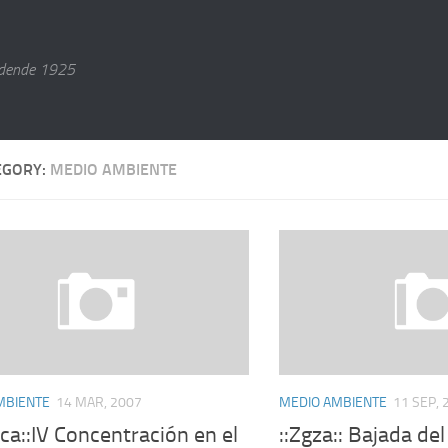
dende 1925
EGORY:
MEDIO AMBIENTE
MBIENTE
14 MAR, 2007
MEDIO AMBIENTE
11 SEP, 
ca::IV Concentración en el
::Zgza:: Bajada de