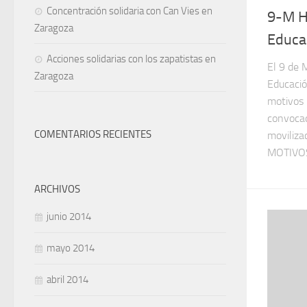
Concentración solidaria con Can Vies en
9-M H
Zaragoza
Educa
Acciones solidarias con los zapatistas en
El 9 de 
Zaragoza
Educació
motivos 
convocad
COMENTARIOS RECIENTES
moviliz
MOTIVOS
ARCHIVOS
junio 2014
mayo 2014
abril 2014