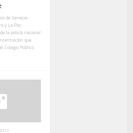
z
nos de Venecia-
ro y La Paz
e la policía nacional
oncentración que
el Colegio Público
 2013