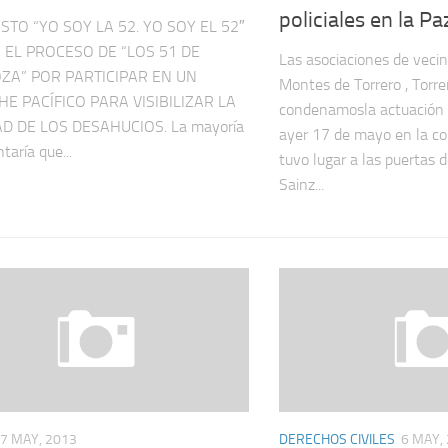
policiales en la Pa
STO “YO SOY LA 52. YO SOY EL 52″
 EL PROCESO DE “LOS 51 DE
Las asociaciones de veci
ZA” POR PARTICIPAR EN UN
Montes de Torrero , Torre
E PACÍFICO PARA VISIBILIZAR LA
condenamosla actuación d
D DE LOS DESAHUCIOS. La mayoría
ayer 17 de mayo en la c
taría que...
tuvo lugar a las puertas d
Sainz...
7 MAY, 2013
DERECHOS CIVILES
6 MAY,