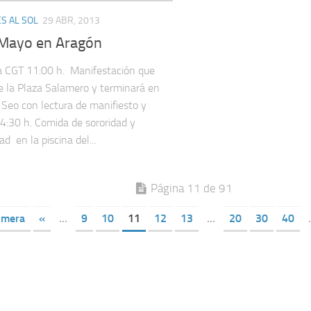
S AL SOL
29 ABR, 2013
 Mayo en Aragón
 CGT 11:00 h. Manifestación que
de la Plaza Salamero y terminará en
 Seo con lectura de manifiesto y
4:30 h. Comida de sororidad y
ad en la piscina del...
Página 11 de 91
imera
«
...
9
10
11
12
13
...
20
30
40
.