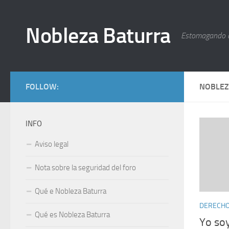
Nobleza Baturra
Estomagando 
FOLLOW:
NOBLEZ
INFO
Aviso legal
Nota sobre la seguridad del foro
Qué e Nobleza Baturra
DERECHOS
Qué es Nobleza Baturra
Yo soy