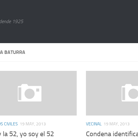
dende 1925
A BATURRA
 CIVILES
19 MAY, 2013
VECINAL
19 MAY, 2013
 la 52, yo soy el 52
Condena identific