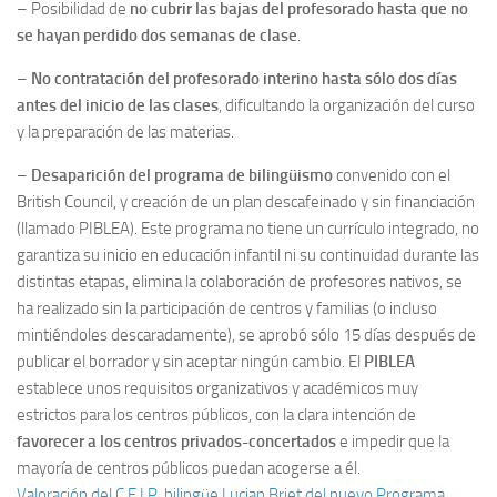
– Posibilidad de
no cubrir las bajas del profesorado hasta que no
se hayan perdido dos semanas de clase
.
–
No contratación del profesorado interino hasta sólo dos días
antes del inicio de las clases
, dificultando la organización del curso
y la preparación de las materias.
–
Desaparición del programa de bilingüismo
convenido con el
British Council, y creación de un plan descafeinado y sin financiación
(llamado PIBLEA). Este programa no tiene un currículo integrado, no
garantiza su inicio en educación infantil ni su continuidad durante las
distintas etapas, elimina la colaboración de profesores nativos, se
ha realizado sin la participación de centros y familias (o incluso
mintiéndoles descaradamente), se aprobó sólo 15 días después de
publicar el borrador y sin aceptar ningún cambio. El
PIBLEA
establece unos requisitos organizativos y académicos muy
estrictos para los centros públicos, con la clara intención de
favorecer a los centros privados-concertados
e impedir que la
mayoría de centros públicos puedan acogerse a él.
Valoración del C.E.I.P. bilingüe Lucian Briet del nuevo Programa