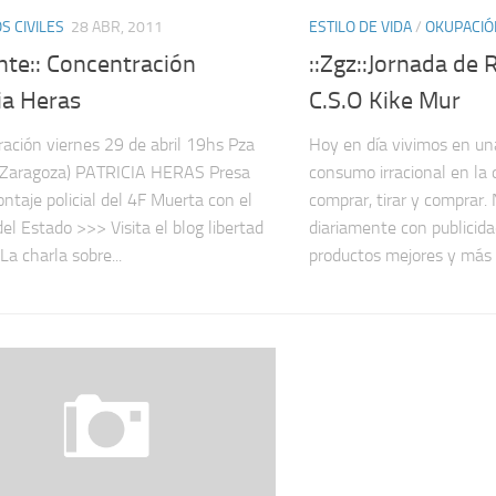
 CIVILES
28 ABR, 2011
ESTILO DE VIDA
/
OKUPACIÓ
nte:: Concentración
::Zgz::Jornada de R
ia Heras
C.S.O Kike Mur
ación viernes 29 de abril 19hs Pza
Hoy en día vivimos en un
(Zaragoza) PATRICIA HERAS Presa
consumo irracional en la
ontaje policial del 4F Muerta con el
comprar, tirar y comprar
del Estado >>> Visita el blog libertad
diariamente con publicid
La charla sobre...
productos mejores y más 