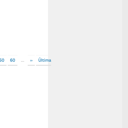
50
60
...
»
Última