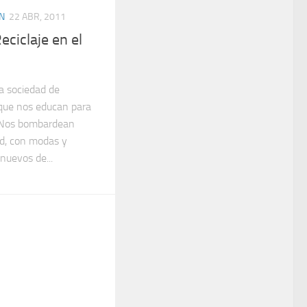
N
22 ABR, 2011
eciclaje en el
a sociedad de
 que nos educan para
. Nos bombardean
ad, con modas y
nuevos de...