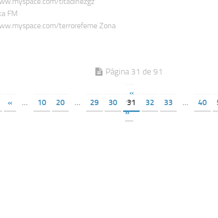
www.myspace.com/titadinezgz
ka FM
www.myspace.com/terrorefeme Zona
Página 31 de 91
«
«
...
10
20
...
29
30
31
32
33
...
40
»