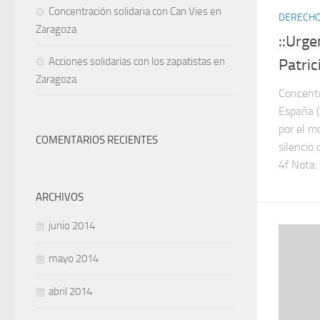
Concentración solidaria con Can Vies en
DERECHOS
Zaragoza
::Urge
Acciones solidarias con los zapatistas en
Patric
Zaragoza
Concentr
España 
por el m
COMENTARIOS RECIENTES
silencio 
4f Nota: 
ARCHIVOS
junio 2014
mayo 2014
abril 2014