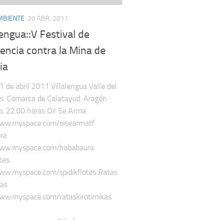
MBIENTE
20 ABR, 2011
alengua::V Festival de
encia contra la Mina de
ia
1 de abril 2011 Villalengua Valle del
s. Comarca de Calatayud. Aragón
o, 22.00 horas Oi! Se Arma
www.myspace.com/oisearmatf
ra
www.myspace.com/hababaura
tes
ww.myspace.com/spidikflotes Ratas
kas
www.myspace.com/rataskirotimikas