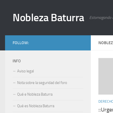
Nobleza Baturra
Estomagando 
FOLLOW:
NOBLEZ
INFO
Aviso legal
Nota sobre la seguridad del foro
Qué e Nobleza Baturra
DERECHOS
Qué es Nobleza Baturra
::Urge