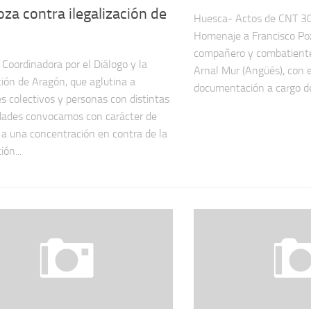
za contra ilegalización de
Huesca- Actos de CNT 30 
Homenaje a Francisco Poz
compañero y combatient
 Coordinadora por el Diálogo y la
Arnal Mur (Angüés), con 
ión de Aragón, que aglutina a
documentación a cargo del
es colectivos y personas con distintas
idades convocamos con carácter de
 a una concentración en contra de la
ión...