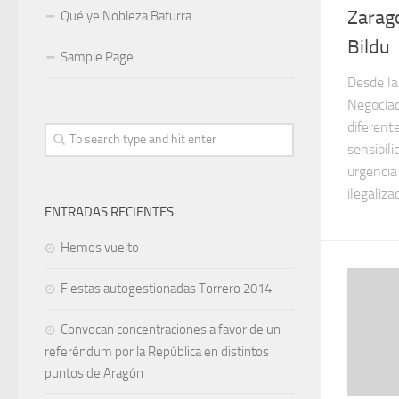
Zarago
Qué ye Nobleza Baturra
Bildu
Sample Page
Desde la
Negociac
diferent
sensibil
urgencia
ilegalizac
ENTRADAS RECIENTES
Hemos vuelto
Fiestas autogestionadas Torrero 2014
Convocan concentraciones a favor de un
referéndum por la República en distintos
puntos de Aragón