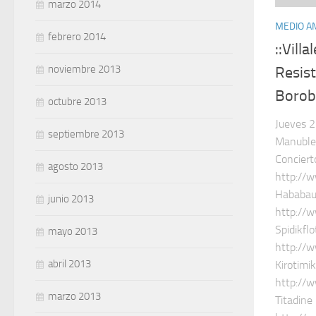
marzo 2014
MEDIO A
febrero 2014
::Vill
noviembre 2013
Resist
Borob
octubre 2013
Jueves 2
septiembre 2013
Manuble
Conciert
agosto 2013
http://
Hababau
junio 2013
http://
Spidikflo
mayo 2013
http://w
abril 2013
Kirotimi
http://
marzo 2013
Titadine