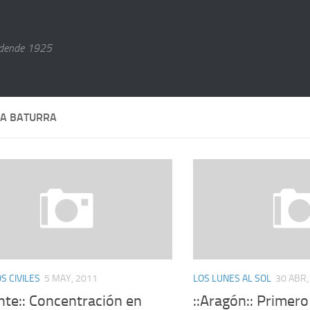
dende 1925
A BATURRA
 CIVILES
5 MAY, 2011
LOS LUNES AL SOL
30 ABR,
nte:: Concentración en
::Aragón:: Primer