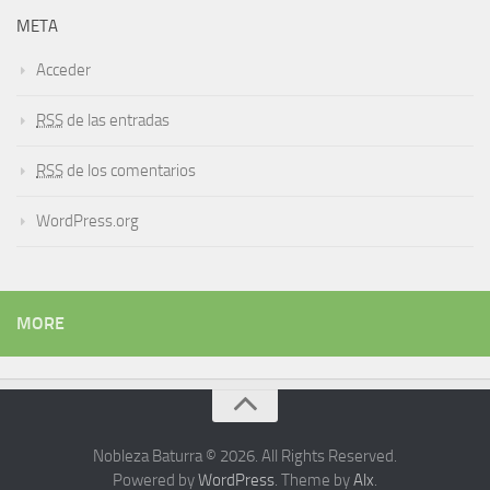
META
Acceder
RSS
de las entradas
RSS
de los comentarios
WordPress.org
MORE
Nobleza Baturra © 2026. All Rights Reserved.
Powered by
WordPress
. Theme by
Alx
.