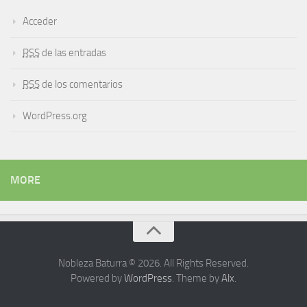
Acceder
RSS
de las entradas
RSS
de los comentarios
WordPress.org
MORE
Nobleza Baturra © 2026. All Rights Reserved.
Powered by
WordPress
. Theme by
Alx
.