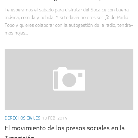
Te espe­ra­mos el sábado para dis­fru­tar del Socalce con buena
música, comida y bebida. Y si toda­vía no eres soci@ de Radio
Topo y quie­res cola­bo­rar con la auto­ges­tión de la radio, ten­dre­
mos hojas...
DERECHOS CIVILES
19 FEB, 2014
El movimiento de los presos sociales en la