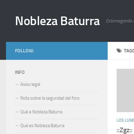
Nobleza Baturra
Estomagando 
FOLLOW:
TAG
INFO
Aviso legal
Nota sobre la seguridad del foro
Qué e Nobleza Baturra
LOS LUNE
Qué es Nobleza Baturra
::Zgz: