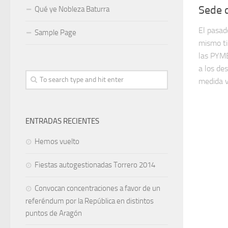
Sede 
Qué ye Nobleza Baturra
El pasad
Sample Page
mismo ti
las PYME
a los de
medida v
ENTRADAS RECIENTES
Hemos vuelto
Fiestas autogestionadas Torrero 2014
Convocan concentraciones a favor de un
referéndum por la República en distintos
puntos de Aragón