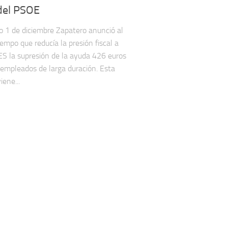
del PSOE
o 1 de diciembre Zapatero anunció al
empo que reducía la presión fiscal a
S la supresión de la ayuda 426 euros
s­emplea­dos de larga duración. Esta
iene...