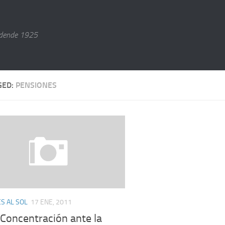
dende 1925
GED:
PENSIONES
S AL SOL
17 ENE, 2011
: Concentración ante la