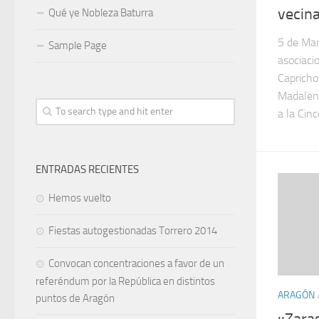
vecina
Qué ye Nobleza Baturra
5 de Mar
Sample Page
asociaci
Capricho
Madalena
a la Cinc
ENTRADAS RECIENTES
Hemos vuelto
Fiestas autogestionadas Torrero 2014
Convocan concentraciones a favor de un
referéndum por la República en distintos
ARAGÓN
puntos de Aragón
::Zara