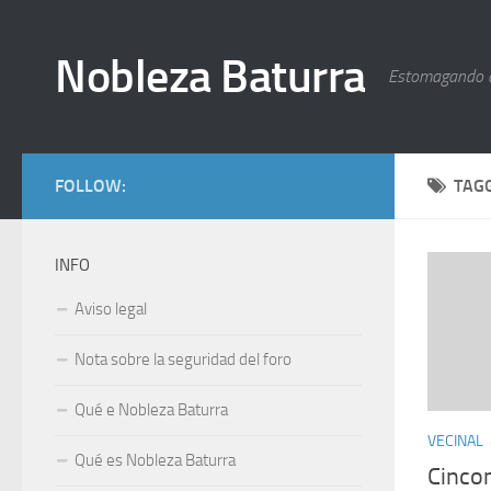
Nobleza Baturra
Estomagando 
FOLLOW:
TAG
INFO
Aviso legal
Nota sobre la seguridad del foro
Qué e Nobleza Baturra
VECINAL
Qué es Nobleza Baturra
Cinco