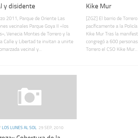
l y disidente
Kike Mur
zo 2011, Parque de Oriente Las
[ZGZ] El barrio de Torrero
ones vecinales Parque Goya II «los
pacíficamente a la Policí
s», Venecia Montes de Torrero y la
Kike Mur Tras la manifest
 Calle y Libertad te invitan a unirte
congregó a 600 personas 
omarzada vecinal y...
Torrero el CSO Kike Mur...
/
LOS LUNES AL SOL
29 SEP, 2010
goza:: Cobertura de la