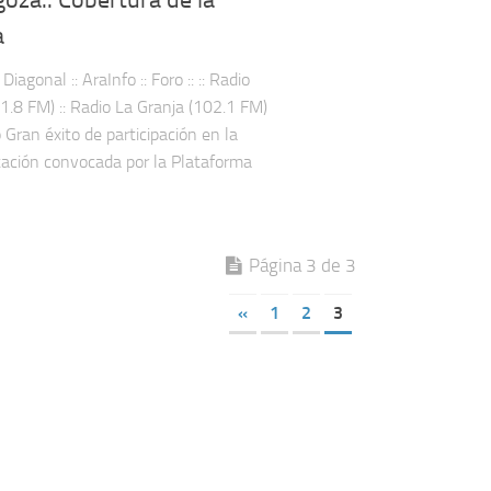
a
: Diagonal :: AraInfo :: Foro :: :: Radio
1.8 FM) :: Radio La Granja (102.1 FM)
o Gran éxito de participación en la
ación convocada por la Plataforma
Página 3 de 3
«
1
2
3