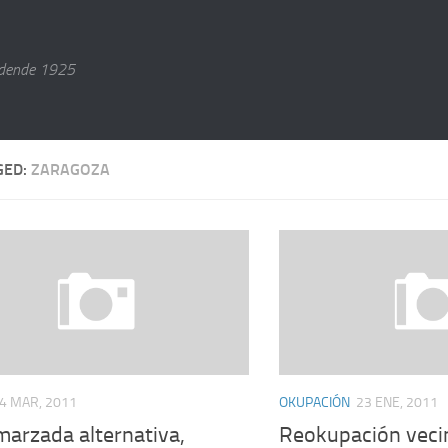
dende 1925
GED:
ZARAGOZA
4 MAR, 2011
OKUPACIÓN
23 ENE, 2011
marzada alternativa,
Reokupación veci