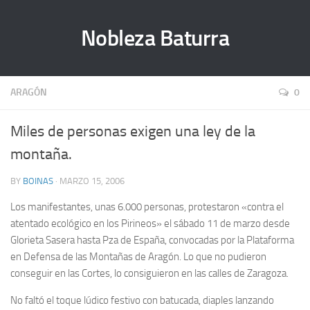
Nobleza Baturra
ARAGÓN
0
Miles de personas exigen una ley de la
montaña.
BY
BOINAS
· MARZO 15, 2006
Los manifestantes, unas 6.000 personas, protestaron «contra el
atentado ecológico en los Pirineos» el sábado 11 de marzo desde
Glorieta Sasera hasta Pza de España, convocadas por la Plataforma
en Defensa de las Montañas de Aragón. Lo que no pudieron
conseguir en las Cortes, lo consiguieron en las calles de Zaragoza.
No faltó el toque lúdico festivo con batucada, diaples lanzando