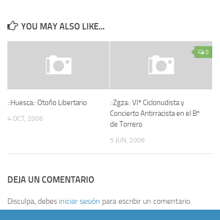
YOU MAY ALSO LIKE...
0
::Huesca:: Otoño Libertario
::Zgza:: VIª Ciclonudista y
Concierto Antirracista en el Bº
4 OCT, 2006
de Torrero
5 JUN, 2006
DEJA UN COMENTARIO
Disculpa, debes
iniciar sesión
para escribir un comentario.