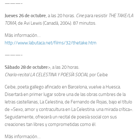
———-
Jueves 26 de octubre
, a las 20 horas.
Cine
para resistir
THE TAKE/LA
TOMA
, de Avi Lewis (Canadá, 2004). 87 minutos.
Más información…
http://www.labutaca.net/films/32/thetake.htm
———-
Sábado 28 de octubre
>, a las 20 horas.
Charla-recital LA CELESTINA Y POESÍA SOCIAL
por Ceibe
Ceibe, poeta gallego afincado en Barcelona, vuelve a Huesca.
Disertará en primer lugar sobre una de las obras cumbres de la
letras castellanas, La Celestina, de Fernando de Rojas, bajo el título
de «Sexo, amor y contracultura en La Celestina: una mirada crítica».
Seguidamente, ofrecerá un recital de poesía social con sus
creaciones tan libres y comprometidas como él.
Más información…