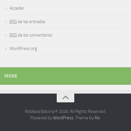
Acceder
RSS
de las entradas
RSS
de los comentarios
WordPress.org
MORE
Nobleza Baturra © 2026. All Rights Reserved.
Powered by
WordPress
. Theme by
Alx
.