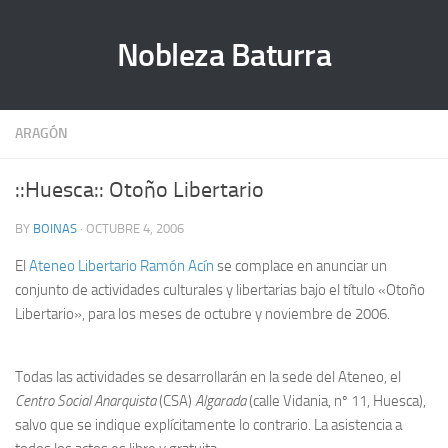
Nobleza Baturra
ARAGÓN
::Huesca:: Otoño Libertario
BY
BOINAS
· OCTUBRE 4, 2006
El
Ateneo Libertario Ramón Acín
se complace en anunciar un
conjunto de actividades culturales y libertarias bajo el título «Otoño
Libertario», para los meses de octubre y noviembre de 2006.
Todas las actividades se desarrollarán en la sede del Ateneo, el
Centro Social Anarquista
(CSA)
Algarada
(calle Vidania, nº 11, Huesca),
salvo que se indique explícitamente lo contrario. La asistencia a