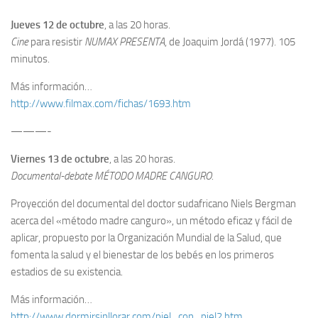
Jueves 12 de octubre
, a las 20 horas.
Cine
para resistir
NUMAX PRESENTA
, de Joaquim Jordá (1977). 105
minutos.
Más información…
http://www.filmax.com/fichas/1693.htm
———-
Viernes 13 de octubre
, a las 20 horas.
Documental-debate MÉTODO MADRE CANGURO
.
Proyección del documental del doctor sudafricano Niels Bergman
acerca del «método madre canguro», un método eficaz y fácil de
aplicar, propuesto por la Organización Mundial de la Salud, que
fomenta la salud y el bienestar de los bebés en los primeros
estadios de su existencia.
Más información…
http://www.dormirsinllorar.com/piel_con_piel2.htm