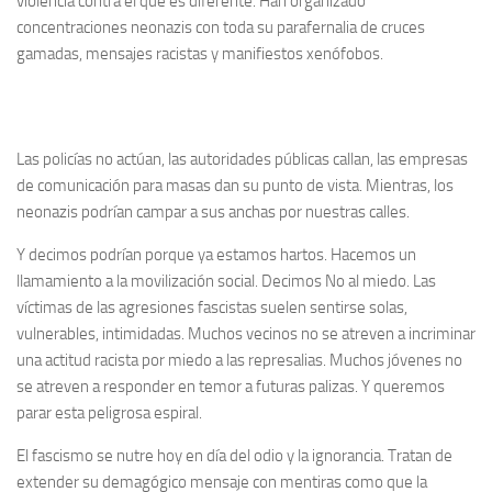
violencia contra el que es diferente. Han organizado
concentraciones neonazis con toda su parafernalia de cruces
gamadas, mensajes racistas y manifiestos xenófobos.
Las policías no actúan, las autoridades públicas callan, las empresas
de comunicación para masas dan su punto de vista. Mientras, los
neonazis podrían campar a sus anchas por nuestras calles.
Y decimos podrían porque ya estamos hartos. Hacemos un
llamamiento a la movilización social. Decimos No al miedo. Las
víctimas de las agresiones fascistas suelen sentirse solas,
vulnerables, intimidadas. Muchos vecinos no se atreven a incriminar
una actitud racista por miedo a las represalias. Muchos jóvenes no
se atreven a responder en temor a futuras palizas. Y queremos
parar esta peligrosa espiral.
El fascismo se nutre hoy en día del odio y la ignorancia. Tratan de
extender su demagógico mensaje con mentiras como que la