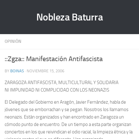
Nobleza Baturra
OPINIÓN
::Zgza:: Manifestación Antifascista
BY
BOINAS
· NOVIEMBRE 15, 2006
ZARAGOZA ANTIFASCISTA, MULTICULTURAL Y SOLIDARIA
NI IMPUNIDAD NI COMPLICIDAD CON LOS NEONAZIS
El Delegado del Gobierno en Aragón, Javier Fernández, habla de
jóvenes que se emborrachan y se pegan. Nosotros los llamamos
neonazis. Están organizados y han encontrado en Zaragoza un
cómodo punto de encuentro. De un tiempo a esta parte organizan
conciertos en los que reivindican el odio racial, la limpieza étnica y la