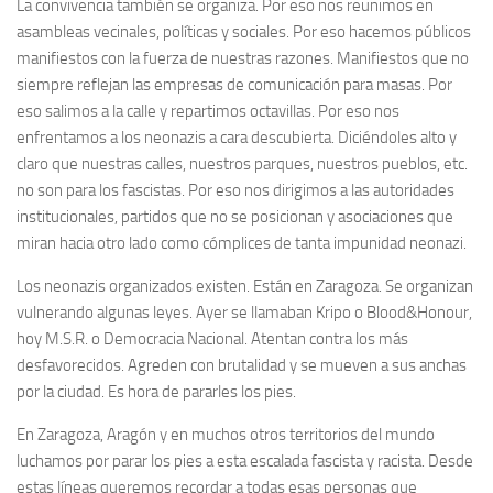
La convivencia también se organiza. Por eso nos reunimos en
asambleas vecinales, políticas y sociales. Por eso hacemos públicos
manifiestos con la fuerza de nuestras razones. Manifiestos que no
siempre reflejan las empresas de comunicación para masas. Por
eso salimos a la calle y repartimos octavillas. Por eso nos
enfrentamos a los neonazis a cara descubierta. Diciéndoles alto y
claro que nuestras calles, nuestros parques, nuestros pueblos, etc.
no son para los fascistas. Por eso nos dirigimos a las autoridades
institucionales, partidos que no se posicionan y asociaciones que
miran hacia otro lado como cómplices de tanta impunidad neonazi.
Los neonazis organizados existen. Están en Zaragoza. Se organizan
vulnerando algunas leyes. Ayer se llamaban Kripo o Blood&Honour,
hoy M.S.R. o Democracia Nacional. Atentan contra los más
desfavorecidos. Agreden con brutalidad y se mueven a sus anchas
por la ciudad. Es hora de pararles los pies.
En Zaragoza, Aragón y en muchos otros territorios del mundo
luchamos por parar los pies a esta escalada fascista y racista. Desde
estas líneas queremos recordar a todas esas personas que