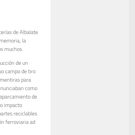
erías de Albalate
 memoria, la
ros muchos.
rucción de un
uo campo de tiro
 mentiras para
o anunciaban como
e aparcamiento de
so impacto
artes reciclables
n ferroviaria ad