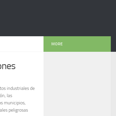
MORE
iones
tos industriales de
ón, las
s municipios,
ales peligrosas