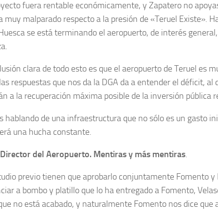
royecto fuera rentable económicamente, y Zapatero no apoyas
a muy malparado respecto a la presión de «Teruel Existe». H
Huesca se está terminando el aeropuerto, de interés general,
a.
lusión clara de todo esto es que el aeropuerto de Teruel es mu
las respuestas que nos da la DGA da a entender el déficit, al 
án a la recuperación máxima posible de la inversión pública r
 hablando de una infraestructura que no sólo es un gasto inic
será una hucha constante.
 Director del Aeropuerto. Mentiras y más mentiras
.
tudio previo tienen que aprobarlo conjuntamente Fomento y
ciar a bombo y platillo que lo ha entregado a Fomento, Velas
 que no está acabado, y naturalmente Fomento nos dice que al