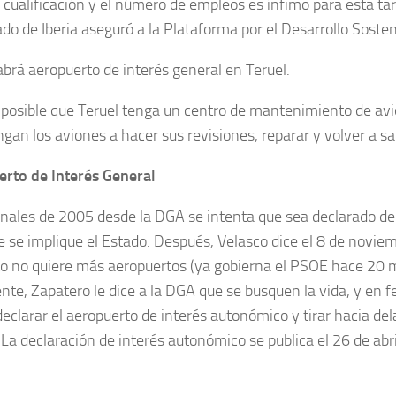
e cualificación y el número de empleos es ínfimo para esta ta
ado de Iberia aseguró a la Plataforma por el Desarrollo Sosten
abrá aeropuerto de interés general en Teruel.
mposible que Teruel tenga un centro de mantenimiento de avio
gan los aviones a hacer sus revisiones, reparar y volver a sal
rto de Interés General
inales de 2005 desde la DGA se intenta que sea declarado de 
e se implique el Estado. Después, Velasco dice el 8 de novi
 no quiere más aeropuertos (ya gobierna el PSOE hace 20 
nte, Zapatero le dice a la DGA que se busquen la vida, y en 
declarar el aeropuerto de interés autonómico y tirar hacia del
. La declaración de interés autonómico se publica el 26 de abr