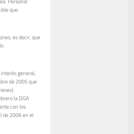
rea. Personal
ible que:
nes, es decir, que
ir.
interés general,
embre de 2005 que
meses).
febrero la DGA
ante con los
il de 2006 en el