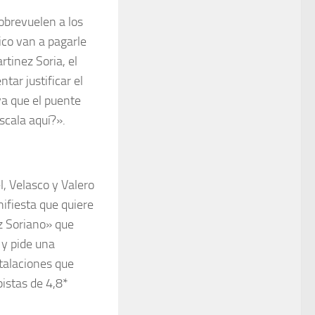
obrevuelen a los
ico van a pagarle
tinez Soria, el
tar justificar el
ya que el puente
cala aquí?».
l, Velasco y Valero
ifiesta que quiere
z Soriano» que
 y pide una
stalaciones que
istas de 4,8*