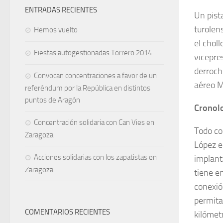
ENTRADAS RECIENTES
Un pist
turolen
Hemos vuelto
el chol
Fiestas autogestionadas Torrero 2014
vicepres
derroch
Convocan concentraciones a favor de un
aéreo M
referéndum por la República en distintos
puntos de Aragón
Cronolo
Concentración solidaria con Can Vies en
Todo co
Zaragoza
López e
Acciones solidarias con los zapatistas en
implant
Zaragoza
tiene e
conexió
permita
COMENTARIOS RECIENTES
kilómet