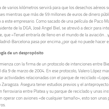
a de varios kilómetros servirá para que los desechos aéreos s
ses mientras que más de 59 millones de euros de dinero públ
lo a este empresario. Como sacado de una película de Paco Mar
idente de la DGA, José Angel Biel, se atrevió a decir para inten
e, que «Teruel entraría de lleno en el mundo de la aviación…
adrid-Barcelona pasa por encima ¿por qué no puede hacer es
gía de un despropósito
mienza con la firma de un protocolo de intenciones entre Bie
l día 9 de marzo de 2004. En ese protocolo, Valero López man
ar actividades relacionadas con el parque de reciclado «Lope
n Zaragoza. Asegura tener estudios previos y el anteproyecto
n ferroviaria entre Platea y su parque de reciclado y unas in
n operar con aviones «de cualquier tamaño», esto son unas p
ros.