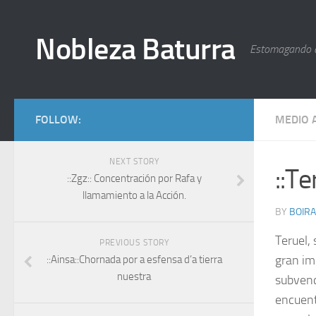
Nobleza Baturra
Estomagando 
FOLLOW:
MEDIO 
NEXT STORY
::Te
::Zgz:: Concentración por Rafa y
llamamiento a la Acción.
BY
BOIRA
Teruel,
PREVIOUS STORY
gran im
::Ainsa::Chornada por a esfensa d’a tierra
nuestra
subvenc
encuent