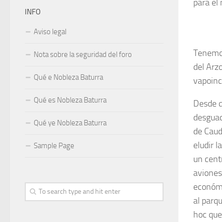
para el
INFO
Aviso legal
Tenemos
Nota sobre la seguridad del foro
del Arz
Qué e Nobleza Baturra
vapoinc
Qué es Nobleza Baturra
Desde q
desguac
Qué ye Nobleza Baturra
de Caud
eludir 
Sample Page
un cent
aviones
económi
al parq
hoc que