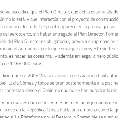
de Velasco dice que el Plan Director, que debía estar acabad
ún no lo está, y que interactúa con el proyecto de construcció
 terminado del todo. De pronto, aparece en la prensa que ya e
o del aeropuerto, sin haber entregado el Plan Director. Fomen
ón del Plan Director es obligatoria y previa a su aprobación d
omunidad Autónoma, por lo que encargar el proyecto sin ten
to, es hacer las cosas mal, y además arriesgar dinero públi
o de 1.168.000 euros.
e diciembre de 2005 Velasco anuncia que Aviación Civil autor
Biel, Lucía Gómez y todos se tiran posteriormente a la piscina
s contestan desde el Gobierno que no se han autorizado ning
entira más es obra de Vicente Piñeiro en unas jornadas de i
dijo que en la República Checa había una empresa como la q
ar aquí. La Plataforma por el Desarrollo Sostenible se puso e