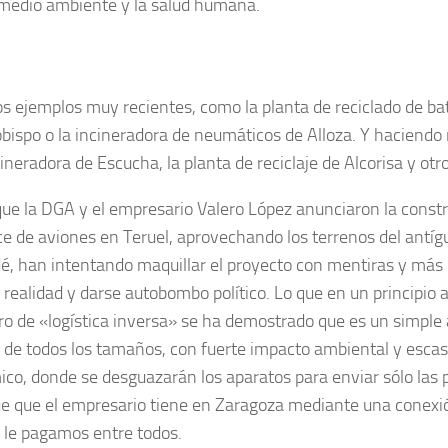
 medio ambiente y la salud humana.
 ejemplos muy recientes, como la planta de reciclado de bat
obispo o la incineradora de neumáticos de Alloza. Y haciendo
ineradora de Escucha, la planta de reciclaje de Alcorisa y ot
ue la DGA y el empresario Valero López anunciaron la const
e de aviones en Teruel, aprovechando los terrenos del antíg
é, han intentando maquillar el proyecto con mentiras y más
la realidad y darse autobombo político. Lo que en un principi
ro de «logística inversa» se ha demostrado que es un simpl
 de todos los tamaños, con fuerte impacto ambiental y esca
co, donde se desguazarán los aparatos para enviar sólo las p
ue que el empresario tiene en Zaragoza mediante una conexió
 le pagamos entre todos.