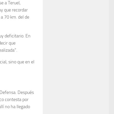
e a Teruel,
ay que recordar
 a 70 km. del de
y deficitario. En
decir que
ealizada”.
ial, sino que en el
 Defensa. Después
co contesta por
lí no ha llegado