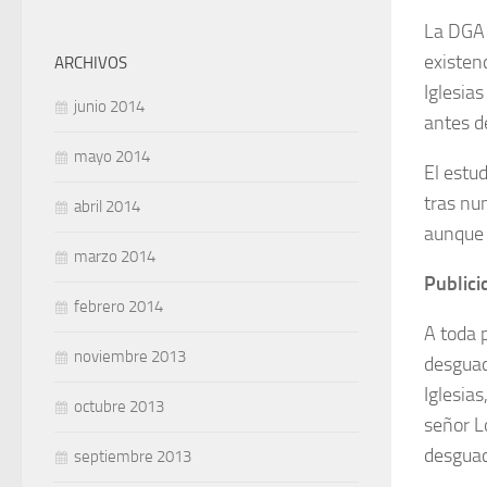
La DGA 
existen
ARCHIVOS
Iglesias
junio 2014
antes d
mayo 2014
El estud
tras nu
abril 2014
aunque 
marzo 2014
Publici
febrero 2014
A toda 
noviembre 2013
desguac
Iglesias
octubre 2013
señor L
desguace
septiembre 2013