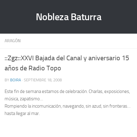
Nobleza Baturra
ARAGÓN
::Zgz::XXVI Bajada del Canal y aniversario 15
años de Radio Topo
BY
BOIRA
· SEPTIEMBRE 18, 2008
Este fin de semana estamos de celebración. Charlas, exposiciones,
música, zapatismo…
Rompiendo la incomunicación, navegando, sin azud, sin fronteras…
hasta llegar al mar.