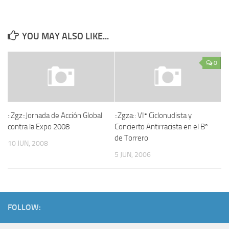
YOU MAY ALSO LIKE...
0
::Zgz::Jornada de Acción Global
::Zgza:: VIª Ciclonudista y
contra la Expo 2008
Concierto Antirracista en el Bº
de Torrero
10 JUN, 2008
5 JUN, 2006
FOLLOW: