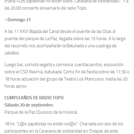
charla «Los zapatistas no están solos. Caravana de solidaridad» . Y a
las 20,00 concierto aniversario de radio Topo.
–
Domingo 21
A las 11 XXVI Bajada del Canal desde el puente de las Ocas al
puente del parque de La Paz, llegada sobre las 15 horas. A lo largo
del recorrido nos acompañarán la Batukada y una cuadriga de
caballos
Luego bar, comida vegeta y carnivora, cuentacuentos, exposición
sobre el CSO Rasmia, batukada. Como fin de fiesta sobre las 17,30 o
18 horas actuación del grupo de Teatro Los Mancusos, hasta las 20
horas aprox.
CUMPLEAÑOS DE RADIO TOPO
Sábado 20 de septiembr
e:
Parque de la Paz (Quiosco de la música).
18 hs. “L@s zapatistas no están sol@s”. Charrada con dos de los
participantes en la Caravana de solidaridad en Chiapas de este