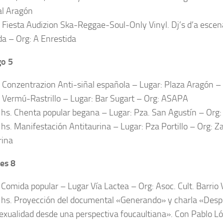
l Aragón
. Fiesta Audizion Ska-Reggae-Soul-Only Vinyl. Dj’s d’a escen
da – Org: A Enrestida
o 5
. Conzentrazion Anti-siñal española – Lugar: Plaza Aragón – 
. Vermú-Rastrillo – Lugar: Bar Sugart – Org: ASAPA
 hs. Chenta popular begana – Lugar: Pza. San Agustín – Org:
 hs. Manifestación Antitaurina – Lugar: Pza Portillo – Org: Z
rina
es 8
 Comida popular – Lugar Vía Lactea – Org: Asoc. Cult. Barrio
 hs. Proyección del documental «Generando» y charla «Desps
sexualidad desde una perspectiva foucaultiana». Con Pablo Ló