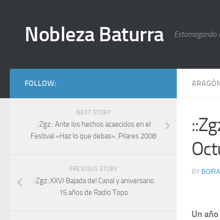
Nobleza Baturra
Estomagando 
FOLLOW:
ARAGÓ
NEXT STORY
::Zg
::Zgz:: Ante los hechos acaecidos en el
Festival «Haz lo que debas». Pilares 2008
Oct
PREVIOUS STORY
BY
BOIRA
::Zgz::XXVI Bajada del Canal y aniversario
15 años de Radio Topo
Un año 