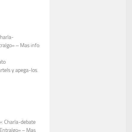
Charla-
tralgo» – Mas info:
ato
rtels y apega-los.
n»: Charla-debate
 Entralgo» – Mas