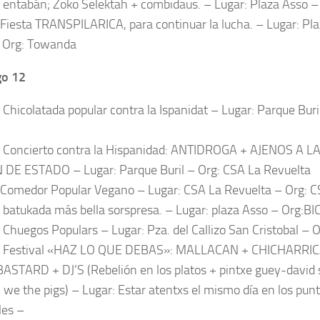
. entabán; Zoko Selektah + combidaus. – Lugar: Plaza Asso –
 Fiesta TRANSPILARICA, para continuar la lucha. – Lugar: Pl
 Org: Towanda
o 12
 Chicolatada popular contra la Ispanidat – Lugar: Parque Buri
. Concierto contra la Hispanidad: ANTIDROGA + AJENOS A 
DE ESTADO – Lugar: Parque Buril – Org: CSA La Revuelta
 Comedor Popular Vegano – Lugar: CSA La Revuelta – Org: C
. batukada más bella sorspresa. – Lugar: plaza Asso – Org:BI
. Chuegos Populars – Lugar: Pza. del Callizo San Cristobal – O
s. Festival «HAZ LO QUE DEBAS»: MALLACAN + CHICHARRIC
STARD + DJ’S (Rebelión en los platos + pintxe guey-david 
 we the pigs) – Lugar: Estar atentxs el mismo día en los pun
les –