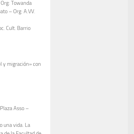
 – Org: Towanda
to – Org: A.VV.
. Cult. Barrio
el y migración» con
: Plaza Asso –
o una vida. La
ra de la Facultad de