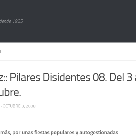
dende 1925
N
z:: Pilares Disidentes 08. Del 3
ubre.
· OCTUBRE 3, 2008
más, por unas fiestas populares y autogestionadas
.