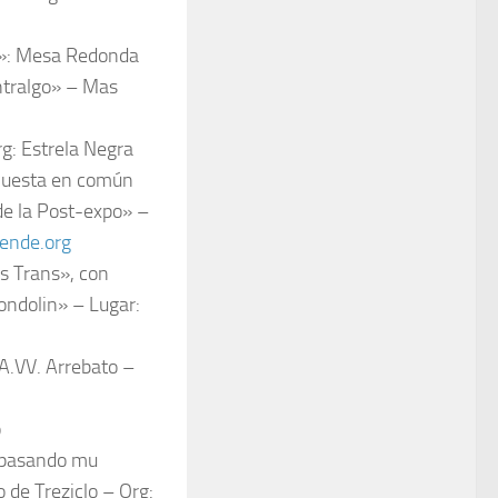
ón»: Mesa Redonda
ntralgo» – Mas
rg: Estrela Negra
 Puesta en común
de la Post-expo» –
ende.org
s Trans», con
ondolin» – Lugar:
VV. Arrebato –
o
tá pasando mu
 de Treziclo – Org: