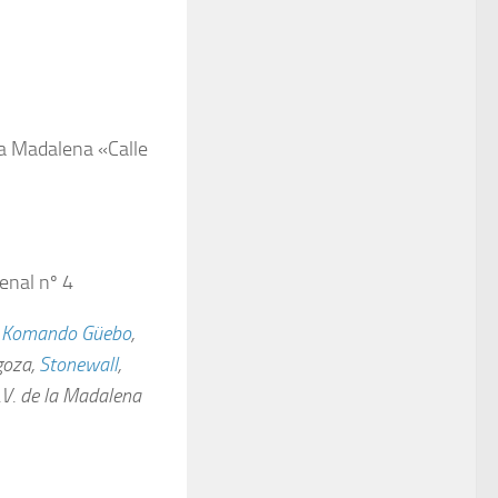
la Madalena «Calle
enal nº 4
,
Komando Güebo
,
goza,
Stonewall
,
A.V. de la Madalena