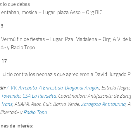
z lo que debas
. entaban; mosica – Lugar: plaza Asso – Org:BIC
13
. Vermú fin de fiestas – Lugar: Pza. Madalena – Org: A.V. de 
tad» y Radio Topo
 17
. Juicio contra los neonazis que agredieron a David. Juzgado P
an:
A.VV. Arrebato
,
A Enrestida
,
Diagonal Aragón
, Estrela Negra
,
Towanda
,
CSA La Revuelta
, Coordinadora Antifascista de Zara
 Trans
, ASAPA, Asoc. Cult. Barrio Verde,
Zaragoza Antitaurina
, 
 libertad» y
Radio Topo
ones de interés
: