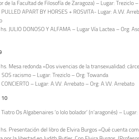
or de la Facultad de Filosofía de Zaragoza) – Lugar: Treziclo
. PULLED APART BY HORSES + ROSVITA- Lugar: A.VV. Arreba
o
 hs. JULIO DONOSO Y ALFAMA – Lugar Vía Lactea – Org: Asoc
9
 hs. Mesa redonda «Dos vivencias de la transexualidad: cárc
 SOS racismo – Lugar: Treziclo – Org: Towanda
. CONCIERTO – Lugar: A.VV. Arrebato – Org: A.VV. Arrebato
 10
. Tiatro Os Algabenaires ‘o lolo bolador’ (n’aragonés) – Lugar
 hs. Presentación del libro de Elvira Burgos «Qué cuenta com
 por la libertad en Judith Butler. Con Elvira Burgos. (Profeso