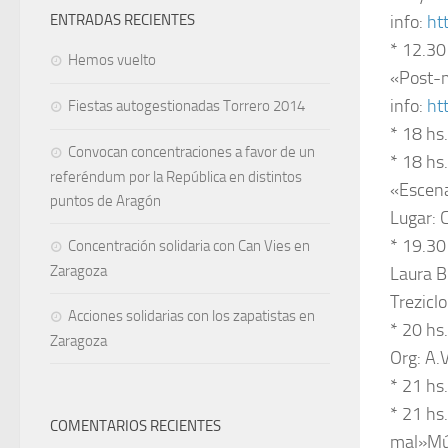
ENTRADAS RECIENTES
info:
ht
* 12.30
Hemos vuelto
«Post-m
info:
ht
Fiestas autogestionadas Torrero 2014
* 18 hs
Convocan concentraciones a favor de un
* 18 hs
referéndum por la República en distintos
«Escena
puntos de Aragón
Lugar: 
* 19.30
Concentración solidaria con Can Vies en
Zaragoza
Laura B
Trezicl
Acciones solidarias con los zapatistas en
* 20 h
Zaragoza
Org: A.
* 21 hs
* 21 hs.
COMENTARIOS RECIENTES
mal»Mús