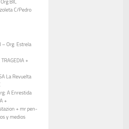
 Org:BIC
azoleta C/Pedro
l – Org: Estrela
LA TRAGEDIA +
SA La Revuelta
C
rg: A Enrestida
A +
stazion + mr pen-
tos y medios