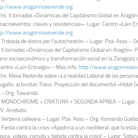
tp://www.aragonnosevende.org
 hs. II Jornadas «Dinámicas del Capitalismo Global en Arag
acroeventos: claves y resistencias»- Lugar: Centro «Lain E
tp://www.aragonnosevende.org
. Trobada de distris per l’autochestión – Lugar: Pza. Asso – O
. II Jornadas «Dinámicas del Capitalismo Global en Aragón»:
rio socioeconómico y transformación social en la Zaragoza 
Centro «Lain Entralgo» – Mas info:
http://www.aragonnosev
 hs. Mesa Redonda sobre «La realidad Laboral de las persona
ugallo, activistas Trans. Proyección del documental «Hotel G
o – Org: Towanda
s. MONOCHROME + CRIATURA + SEGUNDA APNEA – Lugar: A.
VV. Arrebato
. Verbena callejera – Lugar: Pza. Asso – Org: Komando Güeb
 Fiesta contra la crisis «Apadrina a un neoliberal, que lo es
ica, vídeos, comida y bebida contra la crisis! – Lugar: Sotano