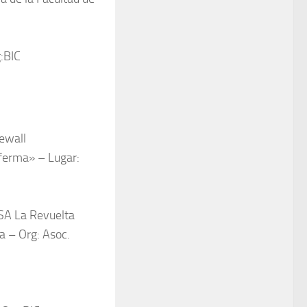
:BIC
newall
nferma» – Lugar:
SA La Revuelta
ea – Org: Asoc.