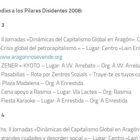
dixs a los Pilares Disidentes 2008:
 3
. II Jornadas «Dinámicas del Capitalismo Global en Aragón»: 
Crisis global del petrocapitalismo.» – Lugar: Centro «Lain En
/www.aragonnosevende.org
. ZENER + KYOTO – Lugar: A.VV. Arrebato – Org: A.VV. Arreb
. Pasabillas – Rota por Zentros Sozials – Traye-te os tuyos ca
: Plaza Madalena – Org: A Enrestida
. Cena apoyo a Rasmia – Lugar: Vía Lactea – Org: Rasmia
. Fiesta Karaoke – Lugar: A Enrestida – Org: A Enrestida
 4
 hs. II Jornadas «Dinámicas del Capitalismo Global en Aragó
 grandes ciudades y desorden social.» – Lugar: Centro «Lain