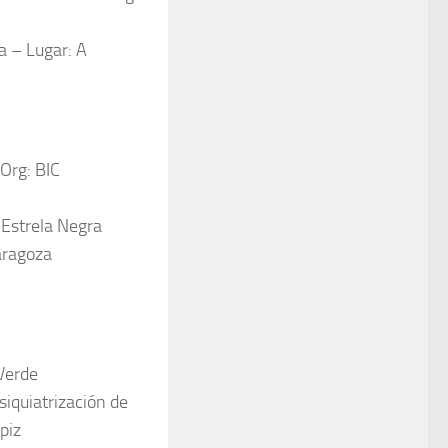
a – Lugar: A
Org: BIC
 Estrela Negra
aragoza
 Verde
iquiatrización de
piz