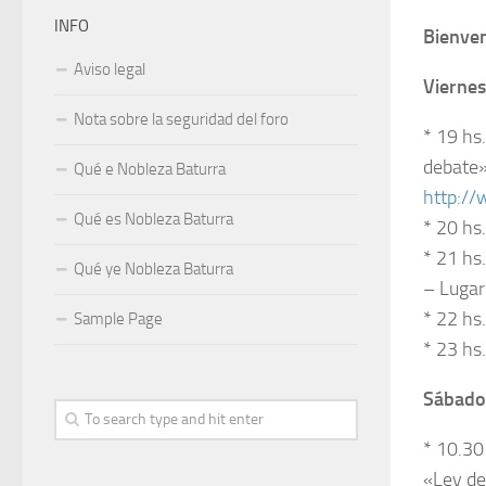
INFO
Bienven
Aviso legal
Viernes
Nota sobre la seguridad del foro
* 19 hs
debate»
Qué e Nobleza Baturra
http:/
Qué es Nobleza Baturra
* 20 hs
* 21 hs
Qué ye Nobleza Baturra
– Lugar
* 22 hs
Sample Page
* 23 hs
Sábado
* 10.30
«Ley de