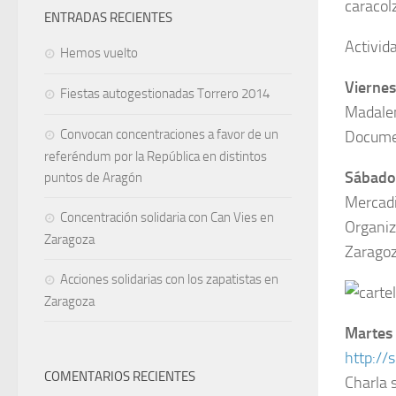
caracol
ENTRADAS RECIENTES
Activid
Hemos vuelto
Viernes
Fiestas autogestionadas Torrero 2014
Madale
Convocan concentraciones a favor de un
Documen
referéndum por la República en distintos
Sábado 
puntos de Aragón
Mercadi
Concentración solidaria con Can Vies en
Organiz
Zaragoza
Zarago
Acciones solidarias con los zapatistas en
Zaragoza
Martes 
http://
COMENTARIOS RECIENTES
Charla 