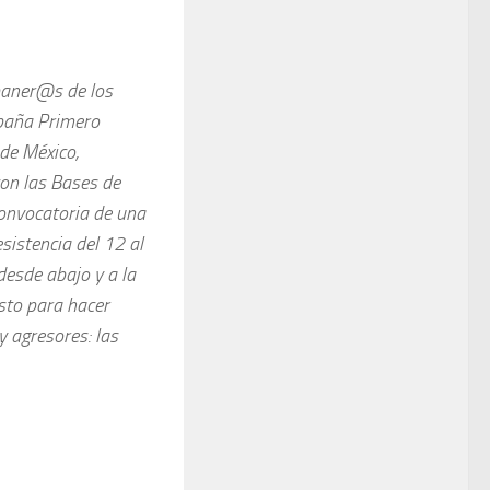
paner@s de los
mpaña Primero
de México,
on las Bases de
onvocatoria de una
istencia del 12 al
esde abajo y a la
sto para hacer
y agresores: las