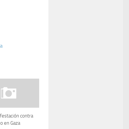
ra
ifestación contra
io en Gaza