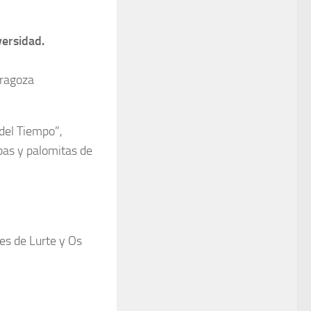
versidad.
aragoza
del Tiempo”,
pas y palomitas de
es de Lurte y Os