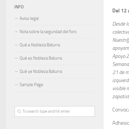
INFO
Del 12 
Aviso legal
Desde l
colecti
Nota sobre la seguridad del foro
Nuestr@
Qué e Nobleza Baturra
apoyamo
Apoyo Z
Qué es Nobleza Baturra
Semana 
Qué ye Nobleza Baturra
21 de m
izquier
Sample Page
visible 
zapatist
Convoca
Adhesio