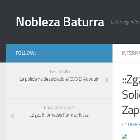
Nobleza Baturra
Estomagando 
FOLLOW:
INTERN
NEXT STORY
::Z
La policía ha desalojado el CSO El Adoquín
Sol
Zap
PREVIOUS STORY
::Zgz:: II Jornadas Farmacríticas
BY
BOIRA