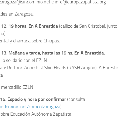
zaragoza@sindominio.net e info@europazapatista.org
ades en Zaragoza:
 12. 19 horas. En A Enrestida
(callizo de San Cristobal, junto
na).
tal y charrada sobre Chiapas.
13. Mañana y tarde, hasta las 19 hs. En A Enrestida.
llo solidario con el EZLN.
an: Red and Anarchist Skin Heads (RASH Aragón), A Enrestid
za
16. Espacio y hora por confirmar
(consulta
sindominio.net/caracolzaragoza
)
sobre Educación Autónoma Zapatista