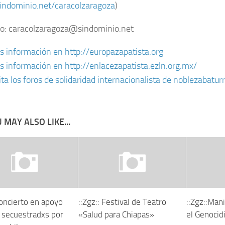
sindominio.net/caracolzaragoza
)
o: caracolzaragoza@sindominio.net
 información en http://europazapatista.org
 información en http://enlacezapatista.ezln.org.mx/
ita los foros de solidaridad internacionalista de noblezabatur
 MAY ALSO LIKE...
Concierto en apoyo
::Zgz:: Festival de Teatro
::Zgz::Man
4 secuestradxs por
«Salud para Chiapas»
el Genocid