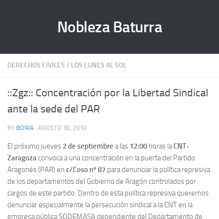
Nobleza Baturra
DERECHOS CIVILES
/
LOS LUNES AL SOL
::Zgz:: Concentración por la Libertad Sindical
ante la sede del PAR
BY
BOIRA
· AGOSTO 30, 2010
El próximo jueves
2 de septiembre
a las
12:00
horas la
CNT-
Zaragoza
convoca a una concentra­ción en la puerta del Partido
Aragonés (PAR) en
c/Coso nº 87
para denunciar la política represiva
de los departamentos del Gobierno de Aragón controla­dos por
cargos de este partido. Dentro de esta política represiva que­re­mos
denunciar especial­mente la persecución sindical a la CNT en la
empresa pública SODEMASA dependiente del Departamento de