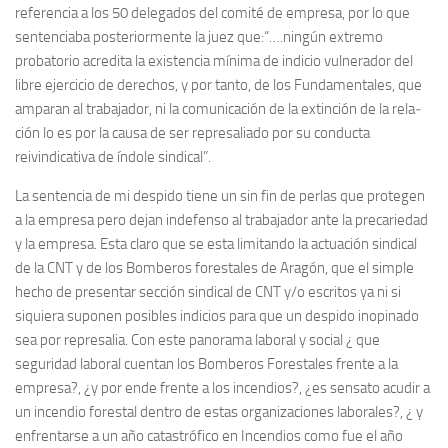
referencia a los 50 delega­dos del comité de empresa, por lo que
sentenciaba pos­te­rior­mente la juez que:“….ningún extremo
probatorio acredita la existencia mínima de indicio vulne­ra­dor del
libre ejercicio de derechos, y por tanto, de los Fundamentales, que
ampa­ran al trabaja­dor, ni la comunica­ción de la extinción de la rela­
ción lo es por la causa de ser represaliado por su conducta
reivindicativa de índole sindical”.
La sentencia de mi despido tiene un sin fin de perlas que protegen
a la empresa pero dejan indefenso al trabaja­dor ante la precariedad
y la empresa. Esta claro que se esta limitando la actua­ción sindical
de la CNT y de los Bombe­ros fores­ta­les de Aragón, que el simple
hecho de presentar sección sindical de CNT y/o escritos ya ni si
siquiera suponen posibles indicios para que un despido inopinado
sea por represalia. Con este panorama laboral y social ¿ que
seguridad laboral cuentan los Bombe­ros Fores­ta­les frente a la
empresa?, ¿y por ende frente a los incendios?, ¿es sensato acudir a
un incendio fores­tal dentro de estas organiza­ciones laborales?, ¿ y
enfrentarse a un año catastrófico en Incendios como fue el año