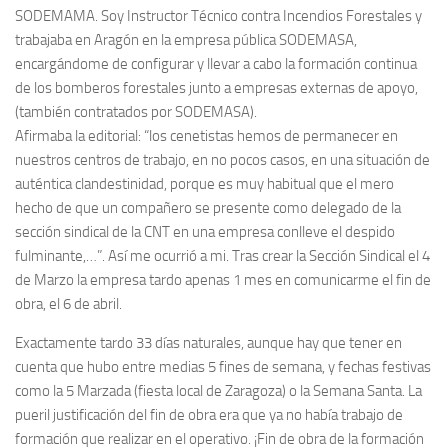
SODEMAMA. Soy Instructor Técnico contra Incendios Fores­ta­les y
trabajaba en Aragón en la empresa pública SODEMASA,
encargándome de configurar y llevar a cabo la forma­ción continua
de los bombe­ros fores­ta­les junto a empre­sas externas de apoyo,
(también contrata­dos por SODEMASA).
Afirmaba la editorial: “los cenetistas hemos de permanecer en
nuestros centros de trabajo, en no pocos casos, en una situa­ción de
auténtica clandestinidad, porque es muy habitual que el mero
hecho de que un compañero se presente como delegado de la
sección sindical de la CNT en una empresa conlleve el despido
fulminante,…”. Así me ocurrió a mi. Tras crear la Sección Sindical el 4
de Marzo la empresa tardo apenas 1 mes en comunicarme el fin de
obra, el 6 de abril.
Exacta­mente tardo 33 días naturales, aunque hay que tener en
cuenta que hubo entre medias 5 fines de semana, y fechas festivas
como la 5 Marzada (fiesta local de Zaragoza) o la Semana Santa. La
pueril justifica­ción del fin de obra era que ya no había trabajo de
forma­ción que rea­lizar en el operativo. ¡Fin de obra de la forma­ción