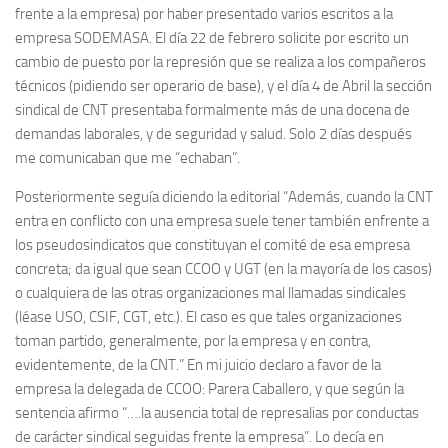
frente a la empresa) por haber presentado varios escritos a la
empresa SODEMASA. El día 22 de febrero solicite por escrito un
cambio de puesto por la represión que se rea­liza a los compañe­ros
técni­cos (pidiendo ser opera­rio de base), y el día 4 de Abril la sección
sindical de CNT presentaba formal­mente más de una docena de
demandas laborales, y de seguridad y salud. Solo 2 días después
me comunica­ban que me “echaban”.
Pos­te­rior­mente seguía diciendo la editorial “Además, cuando la CNT
entra en conflicto con una empresa suele tener también enfrente a
los pseudosindicatos que constituyan el comité de esa empresa
concreta; da igual que sean CCOO y UGT (en la mayoría de los casos)
o cualquiera de las otras organiza­ciones mal llama­das sindicales
(léase USO, CSIF, CGT, etc.). El caso es que tales organiza­ciones
toman partido, general­mente, por la empresa y en contra,
evidente­mente, de la CNT.” En mi juicio declaro a favor de la
empresa la delegada de CCOO: Parera Caballero, y que según la
sentencia afirmo “….la ausencia total de represalias por conductas
de carácter sindical seguidas frente la empresa”. Lo decía en