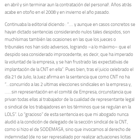
en abril y sin terminar aun la contrata­ción del personal!. Años atrás
acabe en otoño en el 2008 y en invierno el año pasado.
Continuaba la editorial diciendo : “…. y aunque en casos concretos se
hayan dictado sentencias considerando nulos tales despidos, son
muchísimas también las ocasiones en las que los jueces o
tribunales nos han sido adversos, logrando –a lo máximo– que el
despido sea conside­rado improcedente; es decir, que ha impe­rado
la voluntad de la empresa, y se han frustrado las expectativas de
implanta­ción de la CNT en ella”. Pues bien, tras el juicio celebrado el
día 21 de Julio, la Juez afirma en la sentencia que como CNT no ha
“…concurrido a las 2 ultimas elecciones sindicales en la empresa y,
……sin representa­ción en el comité de Empresa, circunstancia que
privan todas ellas al trabaja­dor de la cualidad de representante legal
o sindical de los trabaja­dores en los términos que se regulan en la
LOLS”. Lo “gracioso” de esta sentencia es que mi abogado nunca
aludió a la condición de delegado de la sección sindical de la CNT,
como si hizo el de SODEMASA, sino que invoca­mos al derecho de
indemnidad (de no ser represaliado por rea­lizar actua­ciones licitas