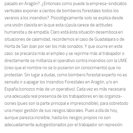
pasado en Aragón?. ¿Entonces como puede la empresa-sindicatos
verticales exponer a cientos de bombe­ros fores­ta­les todos los
veranos a los incendios?. Psico­lógica­mente solo se explica desde
una visión clasista en la que esta cúpula carece de actitudes
humanista y de empatía. Claro está ésta situa­ción desemboca en
situa­ciones de calamidad, recorde­mos el caso de Guadalajara o de
Horta de San Joan por ser los más sona­dos. Y que ocurre en este
caso: se precariza más el empleo y se reprime más al trabaja­dor o
directa­mente se militariza el operativo contra incendios con la UME
(creo que el nombre no se lo pusieron sin conocimiento) que no
protestan. Sin lugar a dudas, como bombero fores­tal experto no es
sensato ir a apagar los Incendios Fores­ta­les en Aragón, y/o en
España (conozco más de un operativo). Cada vez es más necesaria
una adecuada real presencia de los trabaja­dores en las organiza­
ciones (pues son la parte principal e imprescindible), para sobretodo
una mejor gestión de sus riesgos laborales. Pues a día de hoy,
aunque parezca increíble, hasta los riesgos propios no son
adecuada­mente autogestiona­dos por el trabaja­dor sin represión.