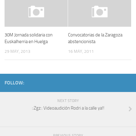
30M Jornada solidaria con
Convocatorias de la Zaragoza
Euskalherria en Huelga
abstencionista
29 MAY, 2013
16 MAY, 2011
FOLLOW:
NEXT STORY
::Zgz:: Videoaudición Rodri a la calle ya!!
PREVIOUS STORY