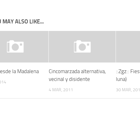
 MAY ALSO LIKE...
esde la Madalena
Cincomarzada alternativa,
::Zgz:: Fies
vecinal y disidente
luna)
014
4 MAR, 2011
30 MAR, 20