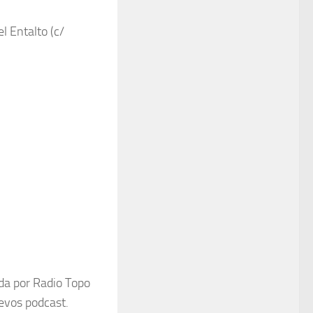
l Entalto (c/
da por Radio Topo
evos podcast.