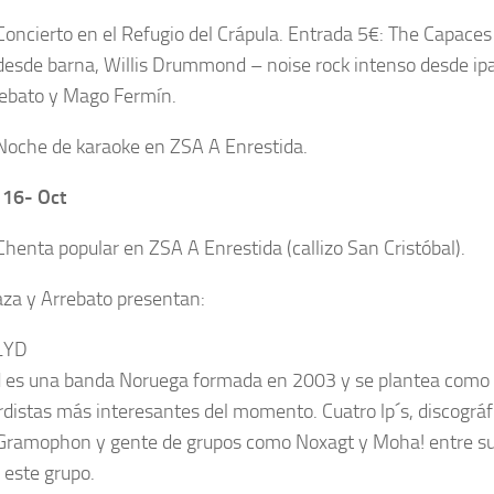
Concierto en el Refugio del Crápula. Entrada 5€: The Capaces
 desde barna, Willis Drummond – noise rock intenso desde ipa
ebato y Mago Fermín.
Noche de karaoke en ZSA A Enrestida.
 16- Oct
Chenta popular en ZSA A Enrestida (callizo San Cristóbal).
za y Arrebato presentan:
LYD
d es una banda Noruega formada en 2003 y se plantea como u
distas más interesantes del momento. Cuatro lp´s, discográ
ramophon y gente de grupos como Noxagt y Moha! entre sus 
 este grupo.