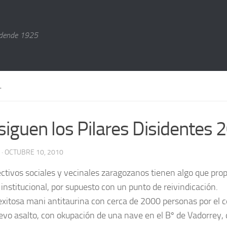
dende 1925
L
siguen los Pilares Disidentes 
· OCTUBRE 10, 2010
ectivos sociales y vecinales zaragozanos tienen algo que pr
 institucional, por supuesto con un punto de reivindicación.
 exitosa mani antitaurina con cerca de 2000 personas por el 
evo asalto, con okupación de una nave en el Bº de Vadorrey