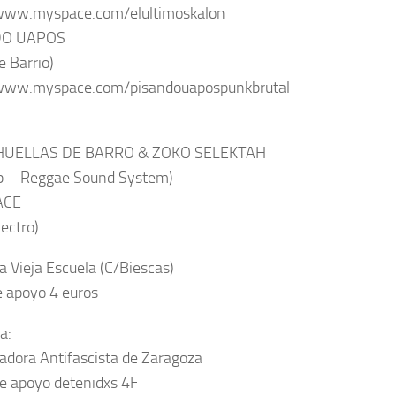
/www.myspace.com/elultimoskalon
DO UAPOS
e Barrio)
/www.myspace.com/pisandouapospunkbrutal
HUELLAS DE BARRO & ZOKO SELEKTAH
p – Reggae Sound System)
ACE
lectro)
La Vieja Escuela (C/Biescas)
 apoyo 4 euros
a:
adora Antifascista de Zaragoza
e apoyo detenidxs 4F