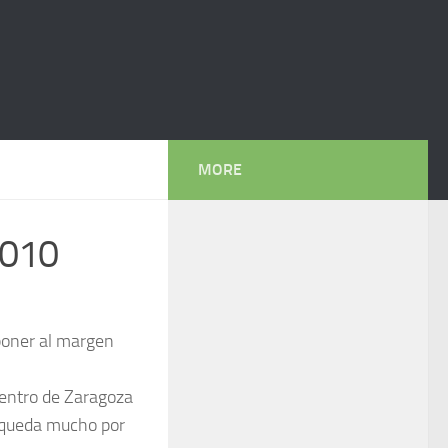
MORE
2010
oponer al margen
centro de Zaragoza
, queda mucho por