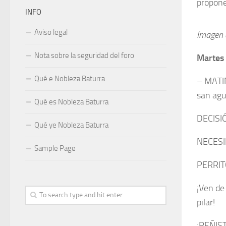
propon
INFO
Aviso legal
Imagen 
Nota sobre la seguridad del foro
Martes
Qué e Nobleza Baturra
– MATIN
san agu
Qué es Nobleza Baturra
DECISIÓ
Qué ye Nobleza Baturra
NECESI
Sample Page
PERRITO
¡Ven de
pilar!
¡PEÑIS