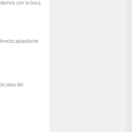
edamos con la boca
directo aplastante
iciales del