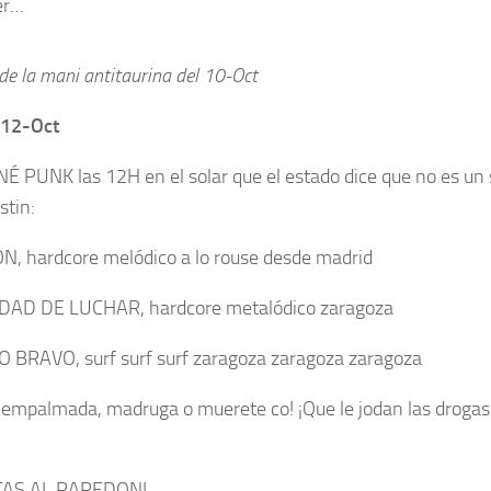
er…
de la mani antitaurina del 10-Oct
 12-Oct
É PUNK las 12H en el solar que el estado dice que no es un s
stin:
N, hardcore melódico a lo rouse desde madrid
DAD DE LUCHAR, hardcore metalódico zaragoza
 BRAVO, surf surf surf zaragoza zaragoza zaragoza
 empalmada, madruga o muerete co! ¡Que le jodan las drogas 
TAS AL PAREDON!