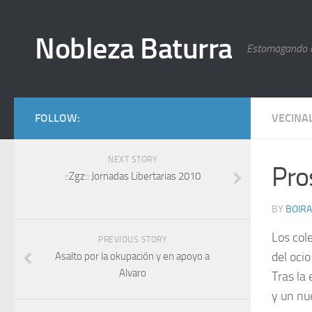
Nobleza Baturra
Estomagando 
FOLLOW:
VECINA
NEXT STORY
Pro
::Zgz:: Jornadas Libertarias 2010
BY
BOIRA
Los col
PREVIOUS STORY
del ocio
Asalto por la okupación y en apoyo a
Alvaro
Tras la
y un nu