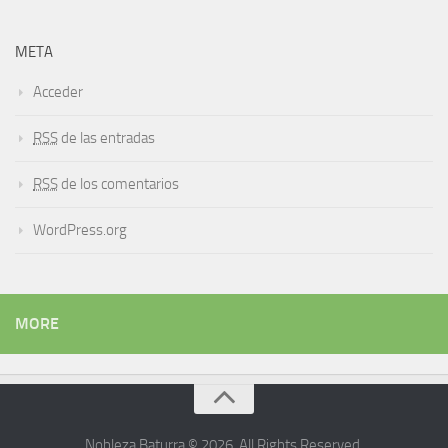
META
Acceder
RSS
de las entradas
RSS
de los comentarios
WordPress.org
MORE
Nobleza Baturra © 2026. All Rights Reserved.