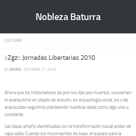
Nobleza Baturra
CULTURA
::Zgz:: Jornadas Libertarias 2010
BY
BOIRA
· OCTUBRE 17, 2010
Ahora que los historiadores de pro nos dan por muertos, convierten
el anarquismo en objeto de estudio, en arqueología social, los y las
anarquistas seguimos planteando nuestras ideas como algo vivo y
constante.
Las ideas antaño identificadas con la transformación social andan de
capa caída. Cuando los movimientos de base, el espacio para la