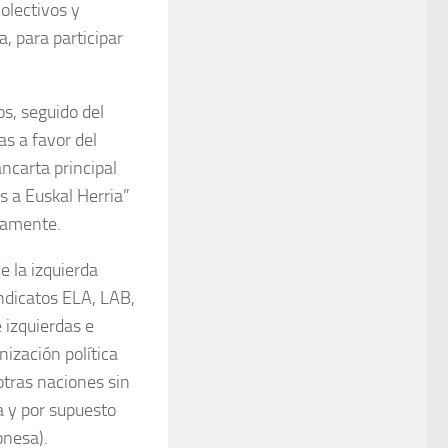
olectivos y
, para participar
os, seguido del
as a favor del
ancarta principal
s a Euskal Herria”
ivamente.
e la izquierda
indicatos ELA, LAB,
 izquierdas e
ización política
tras naciones sin
a y por supuesto
onesa).