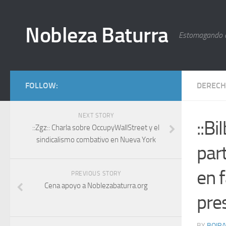
Nobleza Baturra
Estomagando 
FOLLOW:
DERECH
NEXT STORY
::B
::Zgz:: Charla sobre OccupyWallStreet y el
sindicalismo combativo en Nueva York
par
en 
PREVIOUS STORY
Cena apoyo a Noblezabaturra.org
pre
BY
BOIRA