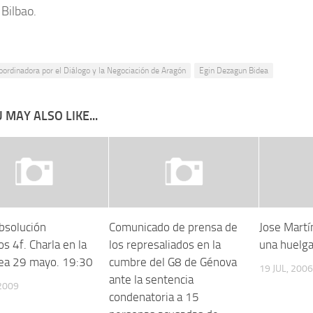
 Bilbao.
oordinadora por el Diálogo y la Negociación de Aragón
Egin Dezagun Bidea
 MAY ALSO LIKE...
Absolución
Comunicado de prensa de
Jose Martín
s 4f. Charla en la
los represaliados en la
una huelga
tea 29 mayo. 19:30
cumbre del G8 de Génova
19 JUL, 2006
ante la sentencia
2009
condenatoria a 15