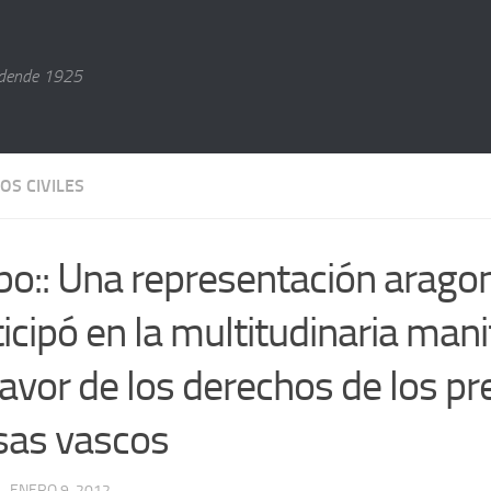
dende 1925
OS CIVILES
ilbo:: Una representación arag
ticipó en la multitudinaria man
favor de los derechos de los pr
sas vascos
· ENERO 9, 2012