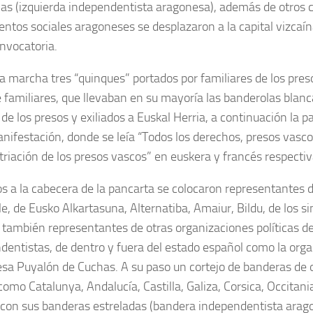
as (izquierda independentista aragonesa), además de otros c
ntos sociales aragoneses se desplazaron a la capital vizcaína
onvocatoria.
la marcha tres “quinques” portados por familiares de los pres
e familiares, que llevaban en su mayoría las banderolas blanc
de los presos y exiliados a Euskal Herria, a continuación la p
anifestación, donde se leía “Todos los derechos, presos vasco
triación de los presos vascos” en euskera y francés respect
s a la cabecera de la pancarta se colocaron representantes d
le, de Eusko Alkartasuna, Alternatiba, Amaiur, Bildu, de los s
también representantes de otras organizaciones políticas de
dentistas, de dentro y fuera del estado español como la organ
sa Puyalón de Cuchas. A su paso un cortejo de banderas de o
como Catalunya, Andalucía, Castilla, Galiza, Corsica, Occitani
con sus banderas estreladas (bandera independentista arag