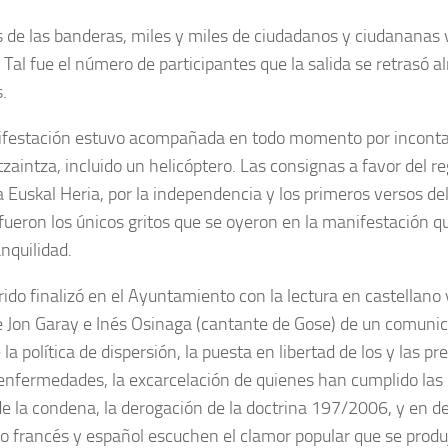
s de las banderas, miles y miles de ciudadanos y ciudananas 
 Tal fue el número de participantes que la salida se retrasó a
.
festación estuvo acompañada en todo momento por inconta
tzaintza, incluido un helicóptero. Las consignas a favor del re
a Euskal Heria, por la independencia y los primeros versos del
 fueron los únicos gritos que se oyeron en la manifestación q
anquilidad.
rrido finalizó en el Ayuntamiento con la lectura en castellano
e Jon Garay e Inés Osinaga (cantante de Gose) de un comuni
e la política de dispersión, la puesta en libertad de los y las p
enfermedades, la excarcelación de quienes han cumplido las 
de la condena, la derogación de la doctrina 197/2006, y en de
o francés y español escuchen el clamor popular que se produj