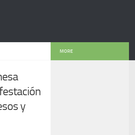
MORE
onesa
ifestación
esos y