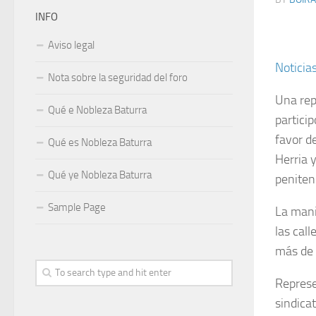
INFO
Aviso legal
Noticia
Nota sobre la seguridad del foro
Una rep
Qué e Nobleza Baturra
particip
favor d
Qué es Nobleza Baturra
Herria 
Qué ye Nobleza Baturra
penitenc
Sample Page
La mani
las call
más de 
Represe
sindica