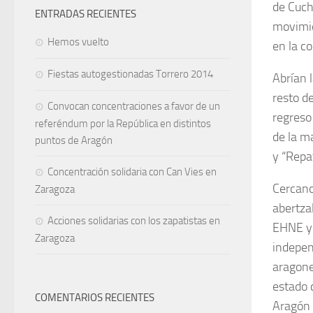
de Cuch
ENTRADAS RECIENTES
movimie
Hemos vuelto
en la c
Fiestas autogestionadas Torrero 2014
Abrían 
resto d
Convocan concentraciones a favor de un
regreso 
referéndum por la República en distintos
de la m
puntos de Aragón
y “Repa
Concentración solidaria con Can Vies en
Cercano
Zaragoza
abertza
Acciones solidarias con los zapatistas en
EHNE y 
Zaragoza
indepen
aragone
estado 
COMENTARIOS RECIENTES
Aragón 