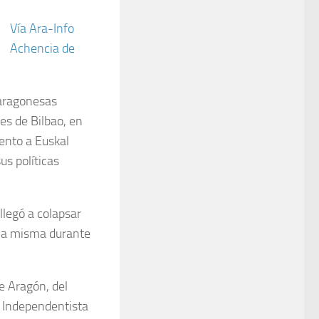
Vía Ara-Info
Achencia de
 aragonesas
les de Bilbao, en
iento a Euskal
us políticas
llegó a colapsar
e la misma durante
e Aragón, del
e Independentista