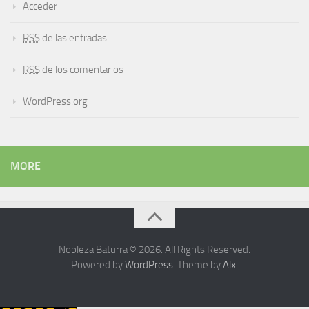
Acceder
RSS
de las entradas
RSS
de los comentarios
WordPress.org
MORE
Nobleza Baturra © 2026. All Rights Reserved.
Powered by
WordPress
. Theme by
Alx
.