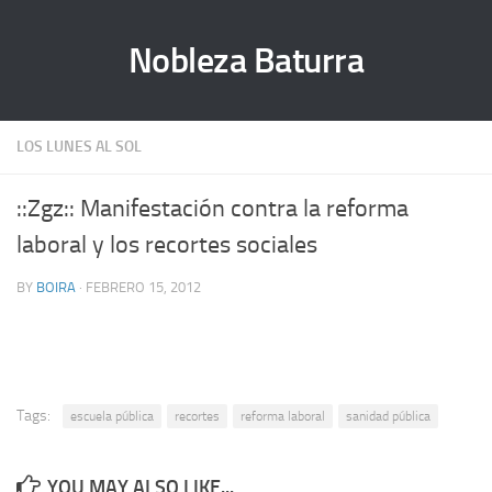
Nobleza Baturra
LOS LUNES AL SOL
::Zgz:: Manifestación contra la reforma
laboral y los recortes sociales
BY
BOIRA
· FEBRERO 15, 2012
Tags:
escuela pública
recortes
reforma laboral
sanidad pública
YOU MAY ALSO LIKE...