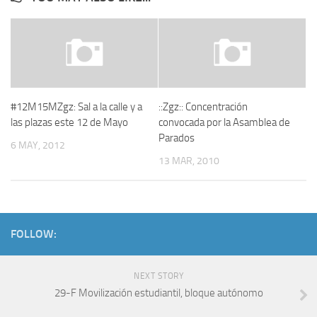
#12M15MZgz: Sal a la calle y a
::Zgz:: Concentración
las plazas este 12 de Mayo
convocada por la Asamblea de
Parados
6 MAY, 2012
13 MAR, 2010
FOLLOW:
NEXT STORY
29-F Movilización estudiantil, bloque autónomo