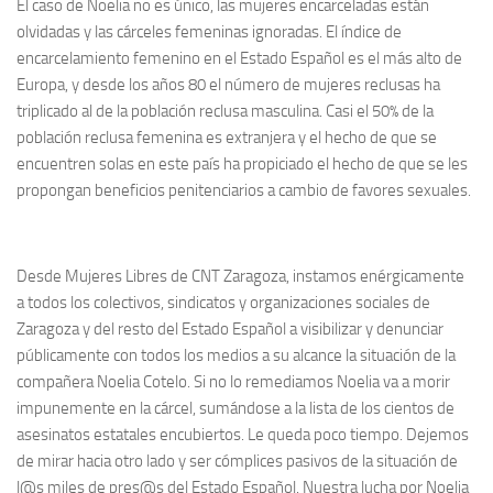
El caso de Noelia no es único, las mujeres encarceladas están
olvidadas y las cárceles femeninas ignoradas. El índice de
encarcelamiento femenino en el Estado Español es el más alto de
Europa, y desde los años 80 el número de mujeres reclusas ha
triplicado al de la población reclusa masculina. Casi el 50% de la
población reclusa femenina es extranjera y el hecho de que se
encuentren solas en este país ha propiciado el hecho de que se les
propongan beneficios penitenciarios a cambio de favores sexuales.
Desde Mujeres Libres de CNT Zaragoza, instamos enérgicamente
a todos los colectivos, sindicatos y organizaciones sociales de
Zaragoza y del resto del Estado Español a visibilizar y denunciar
públicamente con todos los medios a su alcance la situación de la
compañera Noelia Cotelo. Si no lo remediamos Noelia va a morir
impunemente en la cárcel, sumándose a la lista de los cientos de
asesinatos estatales encubiertos. Le queda poco tiempo. Dejemos
de mirar hacia otro lado y ser cómplices pasivos de la situación de
l@s miles de pres@s del Estado Español. Nuestra lucha por Noelia