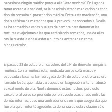
necesitaba ningún médico porque ella “
iba a morir allí”.
En lugar de
tener acceso a la sanidad, se le ha administrado medicación de todo
tipo sin consulta ni prescripción médica. Entre esta medicación, una
dosis altísima de metadona que le provocó una sobredosis. Noelia
se ha sometido a varias huelgas de hambre para denunciar las
torturas y vejaciones a las que está siendo sometida, una de ellas
casi le cuesta la vida al estar a punto de entrar en un coma
hipoglucémico.
El pasado 23 de octubre un carcelero del C.P. de Brieva le rompió la
muñeca. Con la muñeca rota, medicada con psicofármacos y
esposada a la cama, la madrugada del 24 de octubre, otro carcelero
llamado Jesús, que había participado en la agresión anterior, abusó
sexualmente de ella. Noelia denunció estos hechos, pero este
carcelero, al verse sorprendido por el revuelo ocasionado entre las
demás internas, puso una contradenuncia en la que aseguraba que
fue ella quien intentó agredirle. La denuncia de esta violación sólo