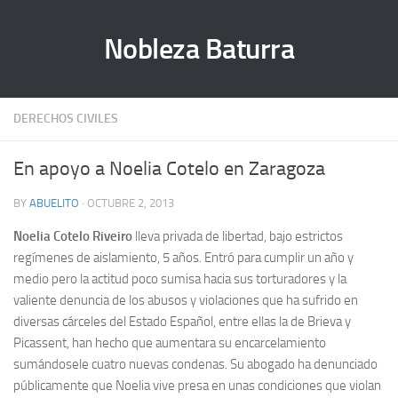
Nobleza Baturra
DERECHOS CIVILES
En apoyo a Noelia Cotelo en Zaragoza
BY
ABUELITO
· OCTUBRE 2, 2013
Noelia Cotelo Riveiro
lleva privada de libertad, bajo estrictos
regímenes de aislamiento, 5 años. Entró para cumplir un año y
medio pero la actitud poco sumisa hacia sus torturadores y la
valiente denuncia de los abusos y violaciones que ha sufrido en
diversas cárceles del Estado Español, entre ellas la de Brieva y
Picassent, han hecho que aumentara su encarcelamiento
sumándosele cuatro nuevas condenas. Su abogado ha denunciado
públicamente que Noelia vive presa en unas condiciones que violan