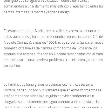
consiguió que se agravara su situación dentro de la cárcel,
sometiéndola a un aislamiento más estricto y repartiendo entre las
demás internas sus mantas y ropa de abrigo.
En estos momentos Noelia, por su valiente y heroica denuncia de
estas violaciones y torturas, se encuentra represaliada en el C.P. de
Albolote (Granada), a más de 1000 km. de su tierra, Galicia. En mayo
comenzó otra huelga de hambre como forma de lucha ante los
ataques que estaba sufriendo en Albolote relacionados con el trato
irrespetuoso de una carcelera, problemas con el carteo y sanciones
sin sentido.
Su familia, que tiene graves problemas económicos para ir a
visitarla, ha denunciado públicamente que en estos momentos se
está sometiendo a Noelia a un juicio por videoconferencia sin
abogado, supuestamente por alguna denuncia interpuesta en la
cárcel de Brieva, ella sola ante el juez que por lo visto es siempre el