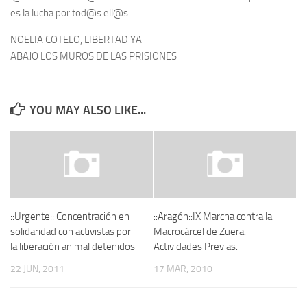
es la lucha por tod@s ell@s.
NOELIA COTELO, LIBERTAD YA
ABAJO LOS MUROS DE LAS PRISIONES
YOU MAY ALSO LIKE...
::Urgente:: Concentración en
::Aragón::IX Marcha contra la
solidaridad con activistas por
Macrocárcel de Zuera.
la liberación animal detenidos
Actividades Previas.
22 JUN, 2011
17 MAR, 2010