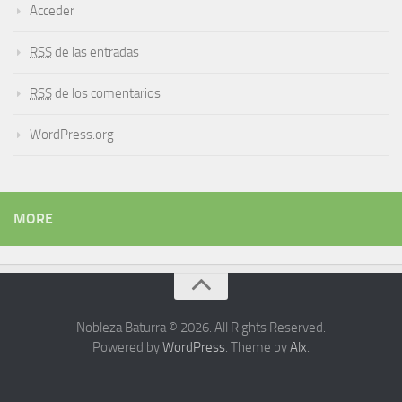
Acceder
RSS
de las entradas
RSS
de los comentarios
WordPress.org
MORE
Nobleza Baturra © 2026. All Rights Reserved.
Powered by
WordPress
. Theme by
Alx
.