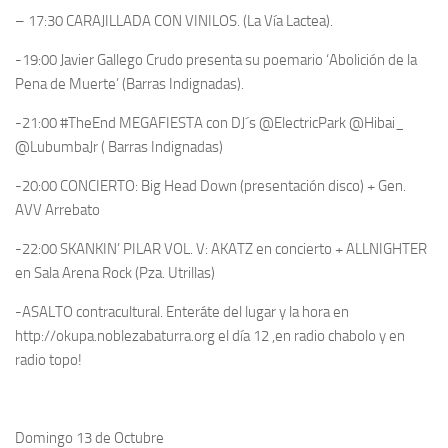
– 17:30 CARAJILLADA CON VINILOS. (La Vía Lactea).
-19:00 Javier Gallego Crudo presenta su poemario ‘Abolición de la
Pena de Muerte’ (Barras Indignadas).
-21:00 #TheEnd MEGAFIESTA con DJ´s @ElectricPark @Hibai_
@LubumbaJr ( Barras Indignadas)
-20:00 CONCIERTO: Big Head Down (presentación disco) + Gen.
AVV Arrebato
-22:00 SKANKIN’ PILAR VOL. V: AKATZ en concierto + ALLNIGHTER
en Sala Arena Rock (Pza. Utrillas)
-ASALTO contracultural. Enteráte del lugar y la hora en
http://okupa.noblezabaturra.org el día 12 ,en radio chabolo y en
radio topo!
Domingo 13 de Octubre