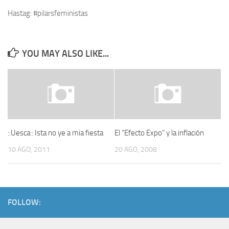
Hastag: #pilarsfeministas
YOU MAY ALSO LIKE...
::Uesca:: Ista no ye a mia fiesta
El “Efecto Expo” y la inflación
10 AGO, 2011
20 AGO, 2008
FOLLOW: