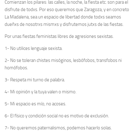
Comienzan los pilares: las calles, la noche, la fiesta etc. son para el
disfrute de todxs. Por eso queremos que Zaragoza, y en concreto
La Madalena, sea un espacio de libertad donde todxs seamos
dueñxs de nosotrxs mismxs y disfrutemos jutxs de las fiestas.
Por unas fiestas feministas libres de agresiones sexistas.
1- No utilices lenguaje sexista.
2- No se toleran chistes misóginos, lesbófobos, transfobos ni
homófobos.
3- Respeta mi turno de palabra.
4- Mi opinión y la tuya valen o mismo.
5- Mi espacio es mío, no acoses.
6- El físico y condición social no es motivo de exclusión.
7- No queremos paternalismos, podemos hacerlo solas.