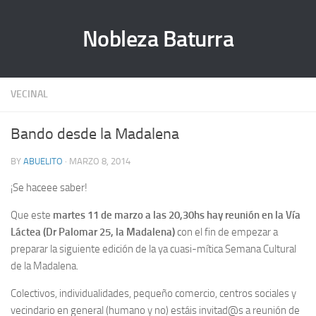
Nobleza Baturra
VECINAL
Bando desde la Madalena
BY
ABUELITO
· MARZO 8, 2014
¡Se haceee saber!
Que este
martes 11 de marzo a las 20,30hs hay reunión en la Vía
Láctea (Dr Palomar 25, la Madalena)
con el fin de empezar a
preparar la siguiente edición de la ya cuasi-mítica Semana Cultural
de la Madalena.
Colectivos, individualidades, pequeño comercio, centros sociales y
vecindario en general (humano y no) estáis invitad@s a reunión de