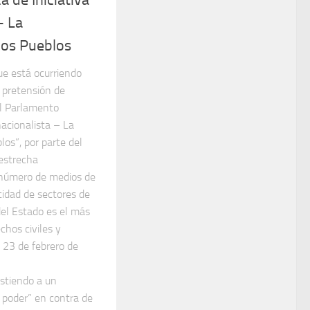
– La
los Pueblos
ue está ocurriendo
a pretensión de
 al Parlamento
nacionalista – La
los”, por parte del
 estrecha
 número de medios de
cidad de sectores de
del Estado es el más
chos civiles y
l 23 de febrero de
stiendo a un
 poder” en contra de