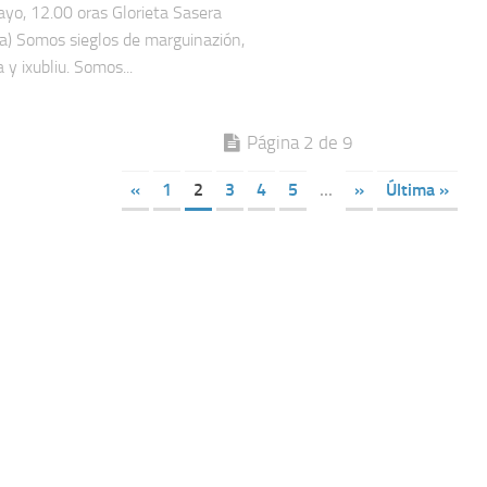
yo, 12.00 oras Glorieta Sasera
a) Somos sieglos de marguinazión,
y ixubliu. Somos...
Página 2 de 9
«
1
2
3
4
5
...
»
Última »