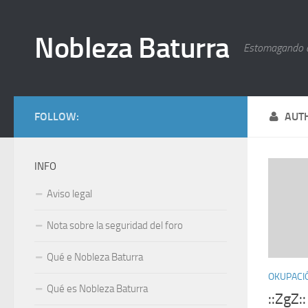
Nobleza Baturra
Estomagando 
FOLLOW:
AUT
INFO
Aviso legal
Nota sobre la seguridad del foro
Qué e Nobleza Baturra
OKUPACI
Qué es Nobleza Baturra
::ZgZ: