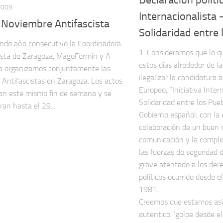
2009
Internacionalista 
: Noviembre Antifascista
Solidaridad entre 
ndo año consecutivo la Coordinadora
1. Consideramos que lo q
ista de Zaragoza, MagoFermín y A
estos días alrededor de l
a organizamos conjuntamente las
ilegalizar la candidatura
 Antifascistas en Zaragoza. Los actos
Europeo, ”Iniciativa Inter
n este mismo fin de semana y se
Solidaridad entre los Pueb
ran hasta el 29...
Gobierno español, con la
colaboración de un buen
comunicación y la compli
las fuerzas de seguridad 
grave atentado a los dere
políticos ocurrido desde e
1981.
Creemos que estamos asi
autentico ”golpe desde el