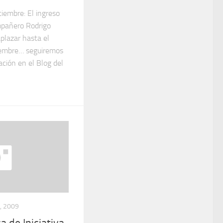
iembre: El ingreso
mpañero Rodrigo
plazar hasta el
ciembre… seguiremos
ción en el Blog del
, 2009
a de Iniciativa