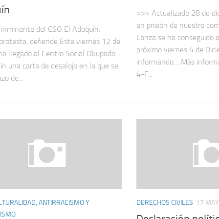
ín
>>> Actualizado 28 de dic
en prisión de nuestro co
 inminente del CSO El Adoquín:
Lanza se ha conseguido a
 protesta, defiende Este viernes 12 de
próximo viernes 4 de Di
 ha llegado al Centro Social Okupado
informando… Más informa
ín una carta de desalojo en la que se
4-F...
zo de...
LTURALIDAD, ANTIRRACISMO Y
DERECHOS CIVILES
17 MAY
CISMO
Declaración polític