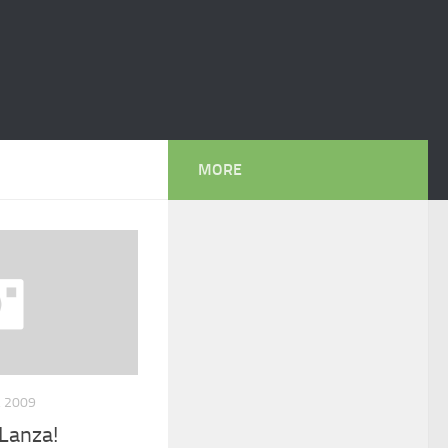
MORE
, 2009
 Lanza!