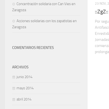
23 NOV, 
Concentración solidaria con Can Vies en
Zaragoza
::ZgZ:
Acciones solidarias con los zapatistas en
Por segu
Zaragoza
Antifasc
Enrestid
Jornadas
comienza
COMENTARIOS RECIENTES
prolonga
ARCHIVOS
junio 2014
mayo 2014
abril 2014