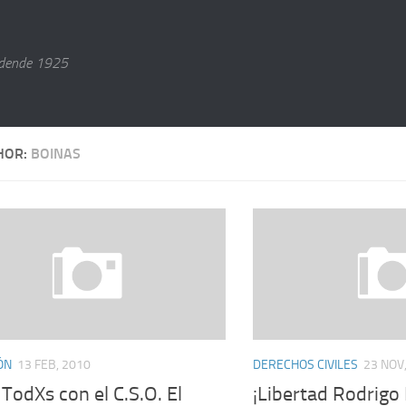
dende 1925
HOR:
BOINAS
ÓN
13 FEB, 2010
DERECHOS CIVILES
23 NOV
: TodXs con el C.S.O. El
¡Libertad Rodrigo