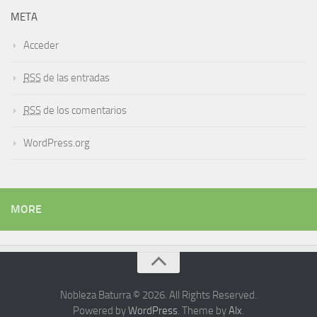
META
Acceder
RSS
de las entradas
RSS
de los comentarios
WordPress.org
MORE
Nobleza Baturra © 2026. All Rights Reserved.
Powered by
WordPress
. Theme by
Alx
.