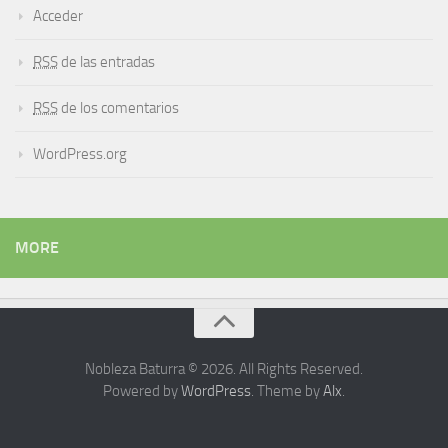
Acceder
RSS
de las entradas
RSS
de los comentarios
WordPress.org
MORE
Nobleza Baturra © 2026. All Rights Reserved.
Powered by
WordPress
. Theme by
Alx
.