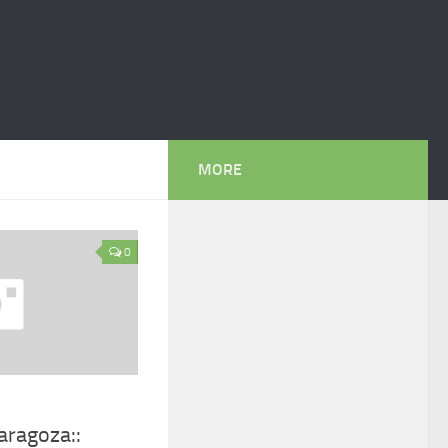
MORE
0
aragoza::