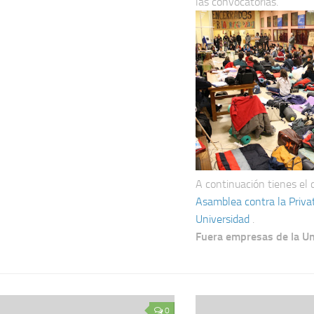
las convocatorias.
A continuación tienes el
Asamblea contra la Privat
Universidad
.
Fuera empresas de la Un
0