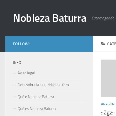
Nobleza Baturra
Estomagando 
FOLLOW:
CAT
INFO
Aviso legal
Nota sobre la seguridad del foro
Qué e Nobleza Baturra
ARAGÓN
Qué es Nobleza Baturra
::Zgz: