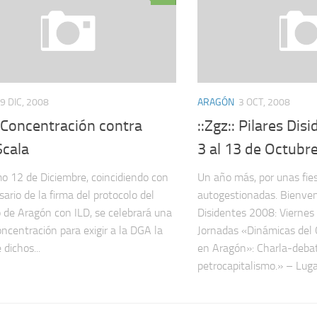
9 DIC, 2008
ARAGÓN
3 OCT, 2008
: Concentración contra
::Zgz:: Pilares Dis
Scala
3 al 13 de Octubre
mo 12 de Diciembre, coincidiendo con
Un año más, por unas fie
sario de la firma del protocolo del
autogestionadas. Bienvend
 de Aragón con ILD, se celebrará una
Disidentes 2008: Viernes 3
ncentración para exigir a la DGA la
Jornadas «Dinámicas del 
 dichos...
en Aragón»: Charla-debate
petrocapitalismo.» – Lugar