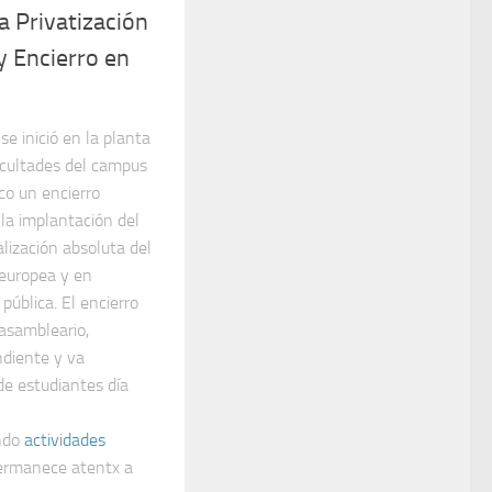
a Privatización
y Encierro en
se inició en la planta
facultades del campus
co un encierro
 la implantación del
ralización absoluta del
europea y en
pública. El encierro
asambleario,
ndiente y va
 estudiantes día
ndo
actividades
permanece atentx a