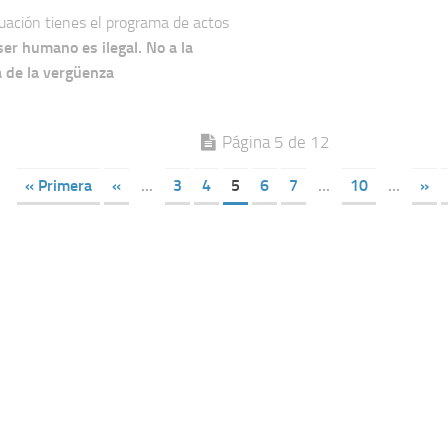
uación tienes el programa de actos
er humano es ilegal. No a la
a de la vergüenza
Página 5 de 12
« Primera
«
...
3
4
5
6
7
...
10
...
»