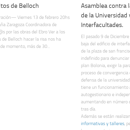
tos de Belloch
Asamblea contra l
de la Universidad 
ración— Viernes 13 de febrero 20hs
Interfacultades.
ña Zaragoza Coordinadora de
s por las obras del Ebro Ver a los
El pasado 9 de Diciembre 
s de Belloch hacer la risa nos ha
baja del edificio de inter
 de momento, más de 30...
de la plaza de san francis
indefinido para denunciar
plan Bolonia, exigir la pa
proceso de convergencia 
defensa de la universidad 
tiene un funcionamiento 
autogestionario e indepe
aumentando en número de
tras día.
Además se están realiza
informativas y talleres
, 