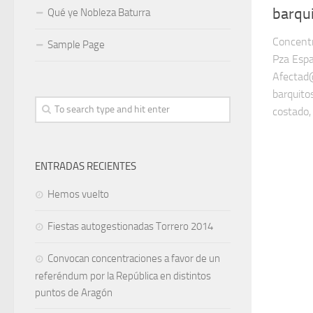
barqui
Qué ye Nobleza Baturra
Concent
Sample Page
Pza Espa
Afectad@
barquito
costado,
ENTRADAS RECIENTES
Hemos vuelto
Fiestas autogestionadas Torrero 2014
Convocan concentraciones a favor de un
referéndum por la República en distintos
puntos de Aragón