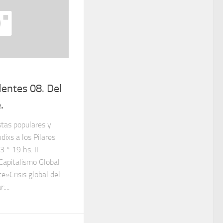
identes 08. Del
.
stas populares y
ixs a los Pilares
 * 19 hs. II
Capitalismo Global
»Crisis global del
:...