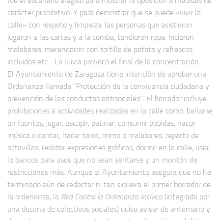
fue el escenario elegido para mostrar la oposición a medidas de
carácter prohibitivo. Y para demostrar que se puede «vivir la
calle» con respeto y limpieza, las personas que asistieron
jugaron a las cartas y a la comba, tendieron ropa, hicieron
malabares, merendaron con tortilla de patata y refrescos
incluidos etc. . La lluvia provocó el final de la concentración.
El Ayuntamiento de Zaragoza tiene intención de aprobar una
Ordenanza llamada “Protección de la convivencia ciudadana y
prevención de las conductas antisociales”. El borrador incluye
prohibiciones a actividades realizadas en la calle como: bañarse
en fuentes, jugar, escupir, patinar, consumir bebidas, hacer
música o cantar, hacer tarot, mimo o malabares, reparto de
octavillas, realizar expresiones gráficas, dormir en la calle, usar
lo bancos para usos que no sean sentarse y un montón de
restricciones más. Aunque el Ayuntamiento asegura que no ha
terminado aún de redactar ni tan siquiera el primer borrador de
la ordenanza, la
Red Contra la Ordenanza Incívica
(integrada por
una decena de colectivos sociales) quiso avisar de antemano y