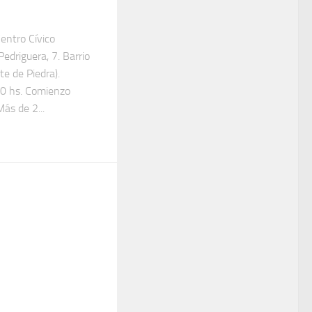
entro Cívico
Pedriguera, 7. Barrio
te de Piedra).
30 hs. Comienzo
ás de 2...