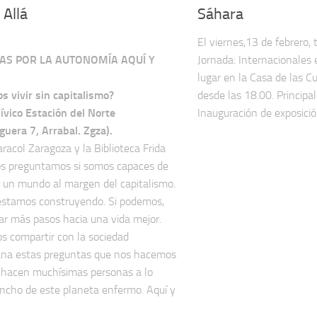
 Allá
Sáhara
El viernes,13 de febrero, 
AS POR LA AUTONOMÍA AQUÍ Y
Jornada: Internacionales 
lugar en la Casa de las C
 vivir sin capitalismo?
desde las 18.00. Principa
ívico Estación del Norte
Inauguración de exposición
guera 7, Arrabal. Zgza).
racol Zaragoza y la Biblioteca Frida
s preguntamos si somos capaces de
r un mundo al margen del capitalismo.
 estamos construyendo. Si podemos,
dar más pasos hacia una vida mejor.
 compartir con la sociedad
ana estas preguntas que nos hacemos
 hacen muchísimas personas a lo
ancho de este planeta enfermo. Aquí y