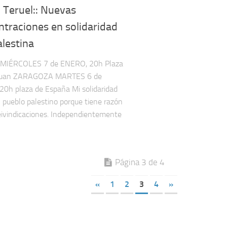
y Teruel:: Nuevas
traciones en solidaridad
lestina
MIÉRCOLES 7 de ENERO, 20h Plaza
Juan ZARAGOZA MARTES 6 de
0h plaza de España Mi solidaridad
l pueblo palestino porque tiene razón
eivindicaciones. Independientemente
Página 3 de 4
«
1
2
3
4
»