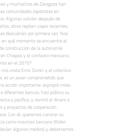
as y muchachos de Zaragoza han
 las comunidades zapatistas en
cia. Algunas volvían después de
ños, otros repiten viajes recientes,
las descubrían por primera vez. Nos
n en qué momento se encuentra el
de construcción de la autonomía
 en Chiapas y el contexto mexicano.
mos en el 2010?
 nos visita Enric Durán y el colectivo
nric es un joven comprometido que
una acción importante: expropió miles
 a diferentes bancos, hizo pública su
recta y pacífica, y revirtió el dinero a
os y proyectos de cooperación
ria. Con él, queremos conocer su
cia como insumiso bancario (Robin
decían algunos medios) y debatiremos