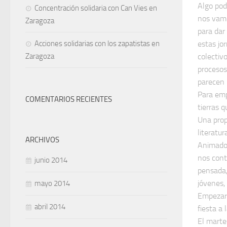
Algo pod
Concentración solidaria con Can Vies en
nos vamo
Zaragoza
para dar
estas jo
Acciones solidarias con los zapatistas en
colectiv
Zaragoza
procesos
parecen 
Para emp
COMENTARIOS RECIENTES
tierras 
Una prop
literatur
ARCHIVOS
Animado,
nos cont
junio 2014
pensada,
jóvenes,
mayo 2014
Empezare
abril 2014
fiesta a 
El marte