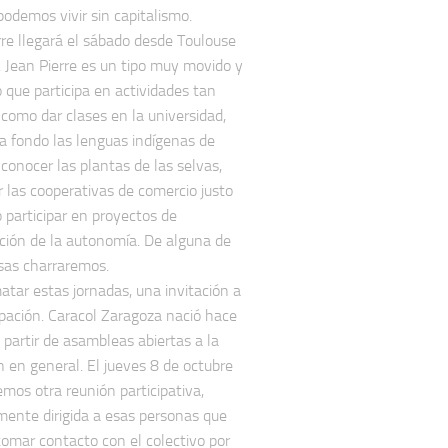
podemos vivir sin capitalismo.
rre llegará el sábado desde Toulouse
). Jean Pierre es un tipo muy movido y
o que participa en actividades tan
 como dar clases en la universidad,
 a fondo las lenguas indígenas de
 conocer las plantas de las selvas,
r las cooperativas de comercio justo
o participar en proyectos de
ción de la autonomía. De alguna de
sas charraremos.
atar estas jornadas, una invitación a
cipación. Caracol Zaragoza nació hace
 partir de asambleas abiertas a la
n en general. El jueves 8 de octubre
emos otra reunión participativa,
mente dirigida a esas personas que
tomar contacto con el colectivo por