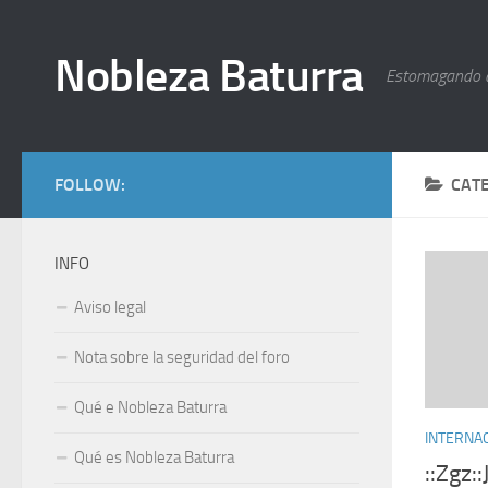
Nobleza Baturra
Estomagando 
FOLLOW:
CAT
INFO
Aviso legal
Nota sobre la seguridad del foro
Qué e Nobleza Baturra
INTERNA
Qué es Nobleza Baturra
::Zgz: