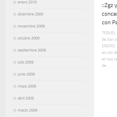
enero 2010
::Zgz 
concen
diciembre 2009
con Pa
noviembre 2009
TERUEL 
octubre 2009
de San 
ENERO, 2
septiembre 2009
es con e
en sus r
julio 2009
de...
junio 2009
mayo 2009
abril 2009
marzo 2009