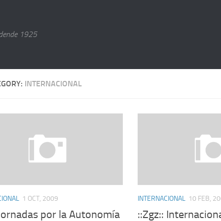
dende 1925
EGORY:
INTERNACIONAL
CIONAL
1 OCT, 2009
INTERNACIONAL
10 FEB, 2
:Jornadas por la Autonomía
::Zgz:: Internacion