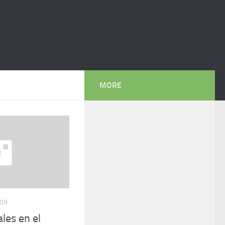
MORE
009
ales en el