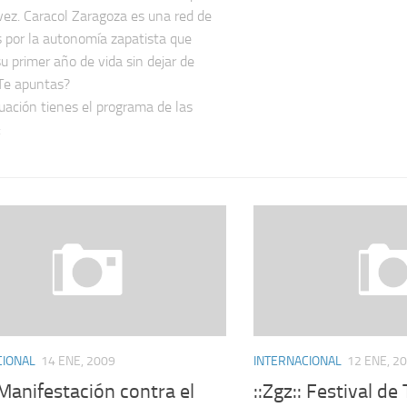
vez. Caracol Zaragoza es una red de
 por la autonomía zapatista que
su primer año de vida sin dejar de
¿Te apuntas?
uación tienes el programa de las
:
CIONAL
14 ENE, 2009
INTERNACIONAL
12 ENE, 2
:Manifestación contra el
::Zgz:: Festival d