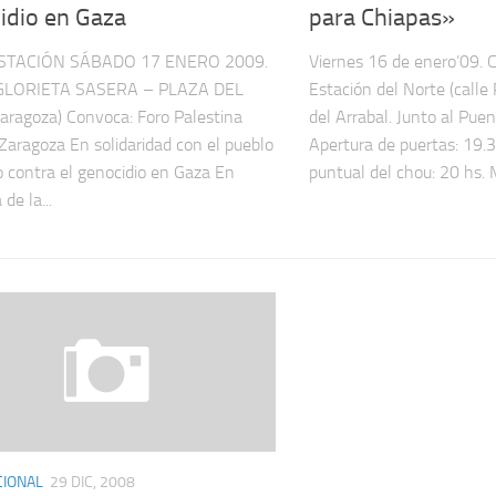
idio en Gaza
para Chiapas»
STACIÓN SÁBADO 17 ENERO 2009.
Viernes 16 de enero’09. C
GLORIETA SASERA – PLAZA DEL
Estación del Norte (calle 
aragoza) Convoca: Foro Palestina
del Arrabal. Junto al Puen
 Zaragoza En solidaridad con el pueblo
Apertura de puertas: 19.
o contra el genocidio en Gaza En
puntual del chou: 20 hs. M
de la...
CIONAL
29 DIC, 2008