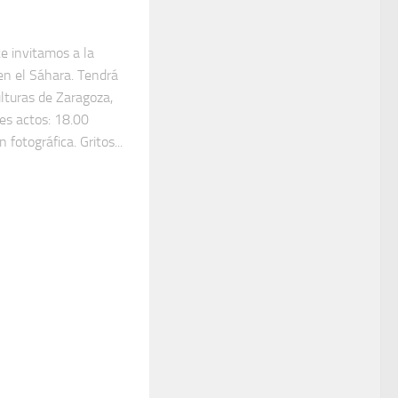
te invitamos a la
en el Sáhara. Tendrá
ulturas de Zaragoza,
les actos: 18.00
 fotográfica. Gritos...