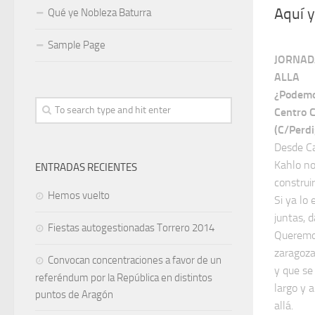
Aquí y
Qué ye Nobleza Baturra
Sample Page
JORNAD
ALLA
¿Podemos
Centro C
(C/Perdi
Desde Ca
Kahlo no
ENTRADAS RECIENTES
construi
Hemos vuelto
Si ya lo
juntas, 
Fiestas autogestionadas Torrero 2014
Queremos
zaragoz
Convocan concentraciones a favor de un
y que se
referéndum por la República en distintos
largo y 
puntos de Aragón
allá.