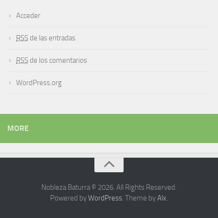
Acceder
RSS
de las entradas
RSS
de los comentarios
WordPress.org
MORE
Nobleza Baturra © 2026. All Rights Reserved.
Powered by
WordPress
. Theme by
Alx
.