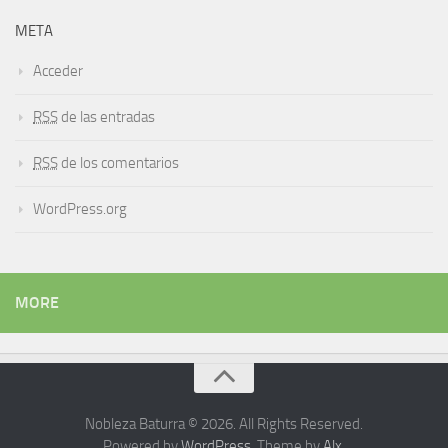
META
Acceder
RSS
de las entradas
RSS
de los comentarios
WordPress.org
MORE
Nobleza Baturra © 2026. All Rights Reserved.
Powered by
WordPress
. Theme by
Alx
.